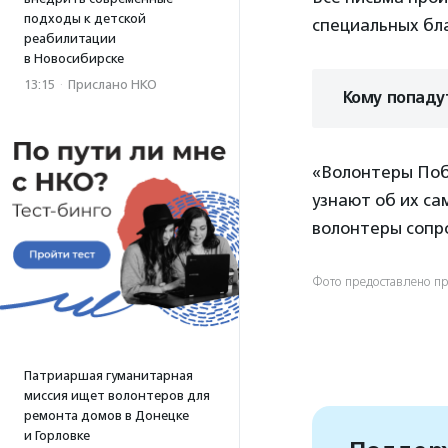
подходы к детской
специальных бл
реабилитации
в Новосибирске
13:15
·
Прислано НКО
Кому попаду
«Волонтеры Поб
узнают об их с
волонтеры сопр
Фото предоставлено п
Патриаршая гуманитарная
миссия ищет волонтеров для
ремонта домов в Донецке
и Горловке