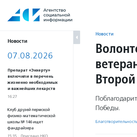
Перейти
к
содержанию
Новости
Новости
Волонт
07.08.2026
ветера
Препарат «Энхерту»
Второй
включили в перечень
жизненно необходимых
и важнейших лекарств
16:27
Поблагодарит
Победы.
Клуб друзей пермской
физико-математической
Благотвори­тель­ност
школы № 146 ищет
фандрайзера
15:35
·
Прислано НКО