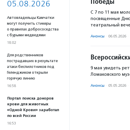
Победы
05.08.2026
С 7 по 11 мая мо
Автовладельцы Камчатки
посвященные Дню
могут получить стикеры
театральный вече
о правилах добрососедства
с бурыми медведями
Анонсы
·
06.05.2026
·
18:02
Всероссийск
Для родственников
пострадавших в результате
атаки беспилотников под
9 мая увидеть ре
Геленджиком открыли
Ломаковского муз
горячую линию
Анонсы
·
05.05.2026
·
16:58
Портал поиска доноров
крови для животных
«Одной Крови» заработал
по всей России
16:53