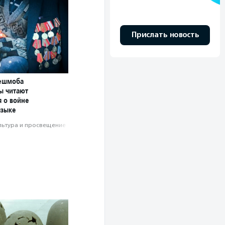
Прислать новость
лешмоба
ы читают
я о войне
языке
льтура и просвещение