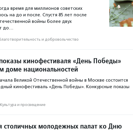
когда время для миллионов советских
сь на до и после. Спустя 85 лет после
течественной войны более двух
т до…
Благотвори­тель­ность и доброволь­чест­во
показы кинофестиваля «День Победы»
м доме национальностей
 начала Великой Отечественной войны в Москве состоится
дный кинофестиваль «День Победы». Конкурсные показы
Культура и просвещение
 столичных молодежных палат ко Дню