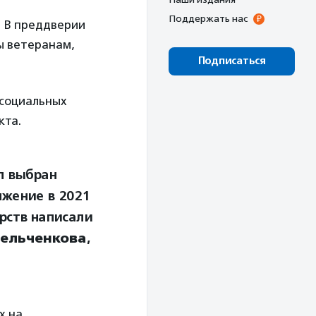
Поддержать нас
. В преддверии
ы ветеранам,
Подписаться
 социальных
кта.
л выбран
жение в 2021
арств написали
мельченкова
,
х на