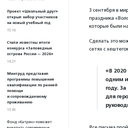
3 сентября в ми
Проект «Школьный друг»
открыл набор участников
праздника «Вол
на новый учебный год
которые были н
15:16
Сделать это мож
Стали известны итоги
конкурса «Заповедные
сетях с хештег
острова России — 2026»
14:21
«В 2020
Минтруд представил
одним и
программы повышения
квалификации по ранней
году. З
помощи
для гер
и сопровождаемому
проживанию
руковод
13:45
Фонд «Катрен» поможет
Все письма прой
внедрить современные