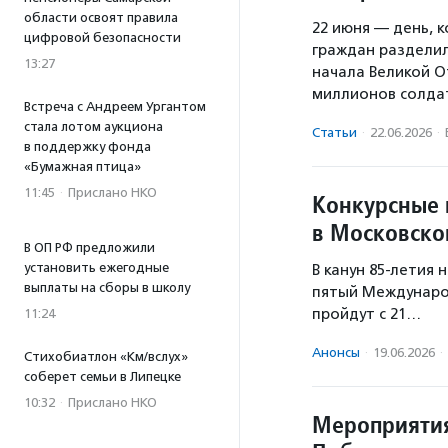
области освоят правила
22 июня — день, 
цифровой безопасности
граждан разделило
13:27
начала Великой О
миллионов солда
Встреча с Андреем Ургантом
стала лотом аукциона
Статьи
·
22.06.2026
·
в поддержку фонда
«Бумажная птица»
11:45
·
Прислано НКО
Конкурсные 
в Московско
В ОП РФ предложили
установить ежегодные
В канун 85-летия
выплаты на сборы в школу
пятый Междунаро
пройдут с 21…
11:24
Анонсы
·
19.06.2026
·
Стихобиатлон «Км/вслух»
соберет семьи в Липецке
10:32
·
Прислано НКО
Мероприятия