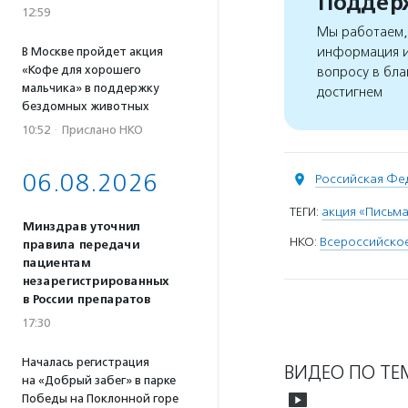
Поддерж
12:59
Мы работаем, 
информация и
В Москве пройдет акция
«Кофе для хорошего
вопросу в бла
мальчика» в поддержку
достигнем
бездомных животных
10:52
·
Прислано НКО
06.08.2026
Российская Фе
ТЕГИ:
акция «Письм
Минздрав уточнил
НКО:
Всероссийско
правила передачи
пациентам
незарегистрированных
в России препаратов
17:30
Началась регистрация
ВИДЕО ПО ТЕ
на «Добрый забег» в парке
Победы на Поклонной горе