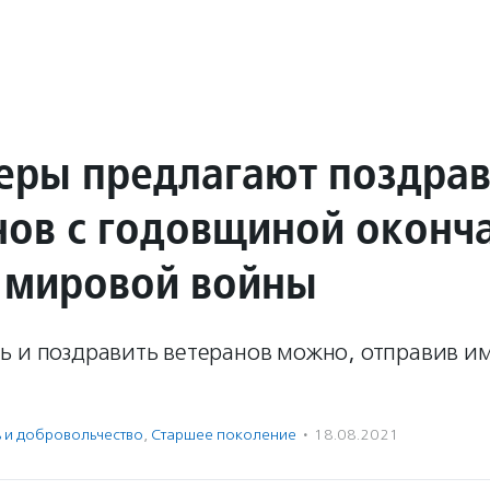
еры предлагают поздрав
нов с годовщиной оконч
 мировой войны
ь и поздравить ветеранов можно, отправив и
ь и доброволь­чест­во
,
Старшее поколение
·
18.08.2021