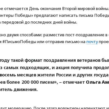
ре отмечается День окончания Второй мировой войны
онтеры Победы» предлагают написать письма Побед
а передовой до последних дней войны.
но двумя способами: разместив пост-поздравление в
ом #ПисьмоПобеды или отправив письмо на
почту
прое
 году такой формат поздравления ветеранов бы
з самых подходящих, и акция получила продол
а восемь месяцев жители России и других госуд
оев более 200 000 писем», – отмечает
Ольга А
итель движения.
дут модерацию. После этого волонтеры напечатают и