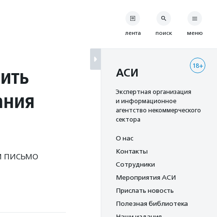
лента
поиск
меню
18+
ить
АСИ
ания
Экспертная организация
и информационное
агентство некоммерческого
сектора
О нас
Контакты
м письмо
Сотрудники
Мероприятия АСИ
Прислать новость
Полезная библиотека
Наши издания