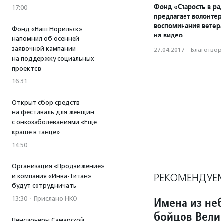
Фонд «Старость в ра
17:00
предлагает волонтер
воспоминания ветер
Фонд «Наш Норильск»
на видео
напомнил об осенней
заявочной кампании
27.04.2017
·
Благотвори
на поддержку социальных
проектов
16:31
Открыт сбор средств
на фестиваль для женщин
с онкозаболеваниями «Еще
краше в танце»
14:50
Организация «Продвижение»
РЕКОМЕНДУЕ
и компания «Инва-Титан»
будут сотрудничать
13:30
·
Прислано НКО
Имена из не
бойцов Вели
Пенсионеры Самарской