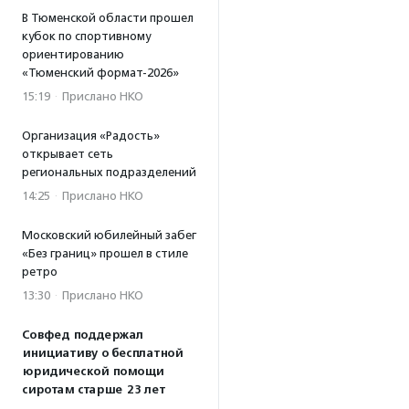
В Тюменской области прошел
кубок по спортивному
ориентированию
«Тюменский формат-2026»
15:19
·
Прислано НКО
Организация «Радость»
открывает сеть
региональных подразделений
14:25
·
Прислано НКО
Московский юбилейный забег
«Без границ» прошел в стиле
ретро
13:30
·
Прислано НКО
Совфед поддержал
инициативу о бесплатной
юридической помощи
сиротам старше 23 лет