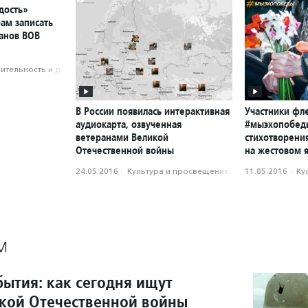
дость»
ам записать
анов ВОВ
­тель­ность и доброволь­чест­во
В России появилась интерактивная
Участники ф
аудиокарта, озвученная
#мыэхопобед
ветеранами Великой
стихотворени
Отечественной войны
на жестовом 
24.05.2016
·
Культура и просвещение
11.05.2016
·
Ку
М
бытия: как сегодня ищут
кой Отечественной войны