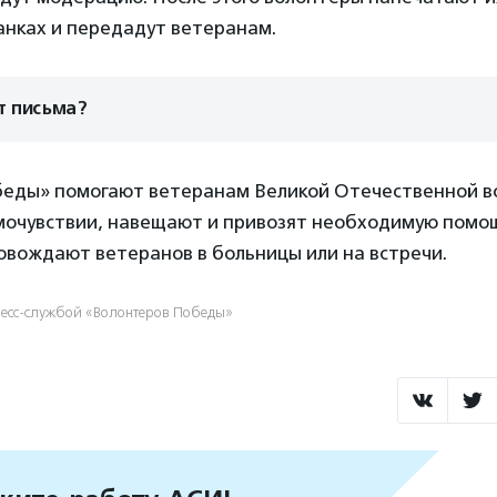
анках и передадут ветеранам.
т письма?
еды» помогают ветеранам Великой Отечественной в
амочувствии, навещают и привозят необходимую помо
овождают ветеранов в больницы или на встречи.
ресс-службой «Волонтеров Победы»