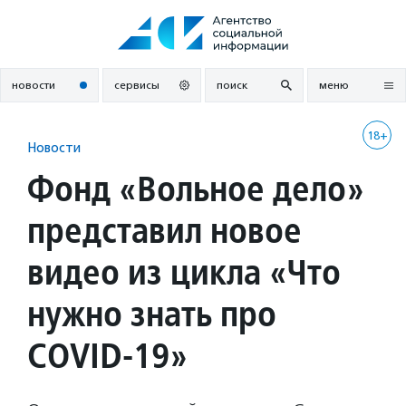
Перейти
к
содержанию
новости
сервисы
поиск
меню
18+
Новости
Фонд «Вольное дело»
представил новое
видео из цикла «Что
нужно знать про
COVID-19»