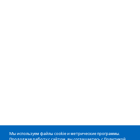
Мы используем файлы cookie и метрические программы.
Продолжая работу с сайтом, вы соглашаетесь с
Политикой