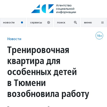
Перейти
к
содержанию
новости
сервисы
поиск
меню
18+
Новости
Тренировочная
квартира для
особенных детей
в Тюмени
возобновила работу