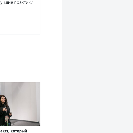
лучшие практики
эндаумента, выделяет гранты на развитие ком
деятельность НКО и учреждений культуры в пе
личной…
Подробнее
текст, который