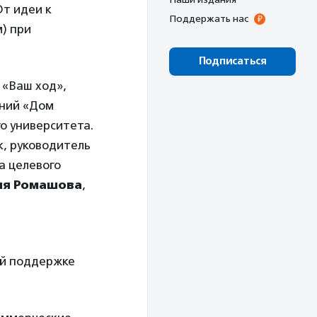
От идеи к
Поддержать нас
) при
Подписаться
 «Ваш ход»,
аний «Дом
о университета.
к, руководитель
а целевого
я Ромашова
,
ой поддержке