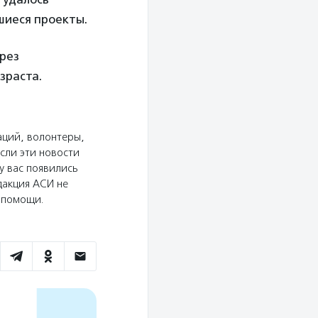
шиеся проекты.
ерез
зраста.
аций, волонтеры,
сли эти новости
у вас появились
дакция АСИ не
ю помощи.