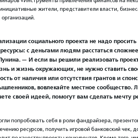
минаров «Инструменты привлечения финансов на нек
инициативные жители, представители власти, бизнес
 организаций.
ализации социального проекта не надо просить 
 ресурсы: с деньгами людям расстаться сложнее
Пунина. — И если вы решили реализовать проек
знь и жизнь окружающих, не нужно ставить сво
ость от наличия или отсутствия грантов и спон
шленников, вовлекайте местное сообщество. 
чете своей идеей, помогут вам сделать мечту р
огли попробовать себя в роли фандрайзера, презенто
ечению ресурсов, получить игровой банковский чек, д
дит по качеству проекты конкурентов. Кроме того, им