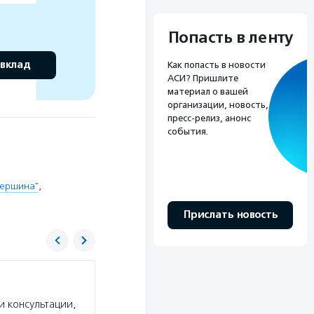
Попасть в ленту
 вклад
Как попасть в новости
АСИ? Пришлите
материал о вашей
организации, новость,
пресс-релиз, анонс
события.
Вершина"
,
Прислать новость
Благотворительный фонд Владимира Пот
 консультации,
Услуги:
Благотворительный фонд Владимира П