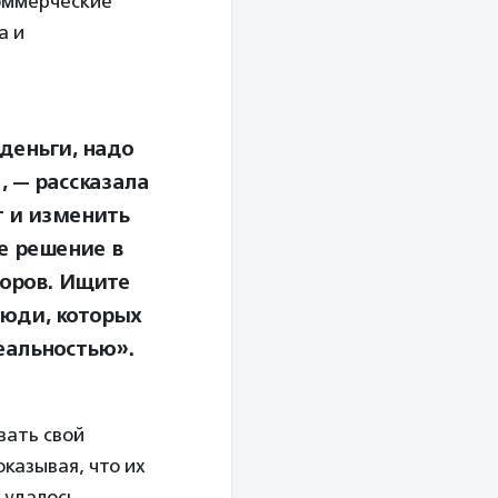
оммерческие
а и
деньги, надо
, — рассказала
т и изменить
е решение в
соров. Ищите
Люди, которых
еальностью».
вать свой
оказывая, что их
 удалось