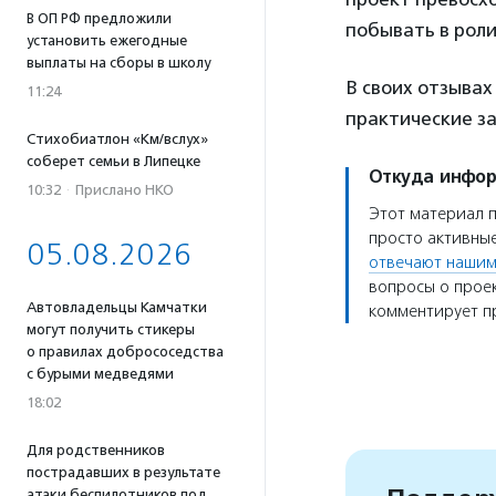
В ОП РФ предложили
побывать в рол
установить ежегодные
выплаты на сборы в школу
В своих отзывах
11:24
практические за
Стихобиатлон «Км/вслух»
соберет семьи в Липецке
Откуда инфо
10:32
·
Прислано НКО
Этот материал 
просто активные
05.08.2026
отвечают нашим
вопросы о проек
Автовладельцы Камчатки
комментирует пр
могут получить стикеры
о правилах добрососедства
с бурыми медведями
18:02
Для родственников
пострадавших в результате
атаки беспилотников под