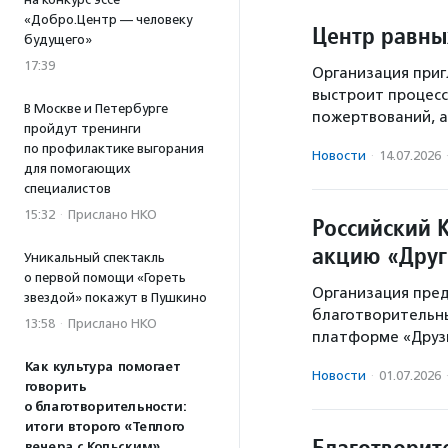
«Добро.Центр — человеку
Центр равны
будущего»
17:39
Организация приг
выстроит процес
В Москве и Петербурге
пожертвований, а 
пройдут тренинги
по профилактике выгорания
Новости
·
14.07.2026
для помогающих
специалистов
15:32
·
Прислано НКО
Российский 
акцию «Друг
Уникальный спектакль
о первой помощи «Гореть
Организация пре
звездой» покажут в Пушкино
благотворительны
13:58
·
Прислано НКО
платформе «Друзь
Как культура помогает
Новости
·
01.07.2026
говорить
о благотворительности:
итоги второго «Теплого
Благотворите
вечера с Кольским»