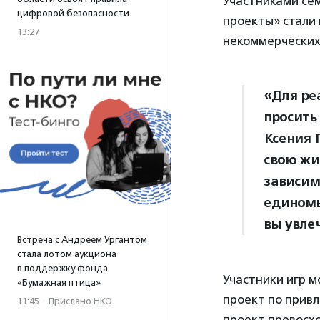
Участниками се
цифровой безопасности
проекты» стали 
13:27
некоммерческих
«Для ре
просить
Ксения 
свою жи
зависим
единомы
вы увле
Встреча с Андреем Ургантом
стала лотом аукциона
в поддержку фонда
Участники игр м
«Бумажная птица»
проект по привл
11:45
·
Прислано НКО
проект превосхо