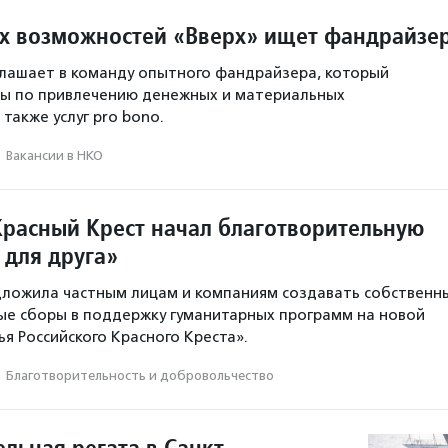
х возможностей «Вверх» ищет фандрайзе
лашает в команду опытного фандрайзера, который
сы по привлечению денежных и материальных
также услуг pro bono.
·
Вакансии в НКО
Красный Крест начал благотворительную
 для друга»
дложила частным лицам и компаниям создавать собственн
е сборы в поддержку гуманитарных программ на новой
я Российского Красного Креста».
·
Благотвори­тель­ность и доброволь­чест­во
льная регата в Санкт-