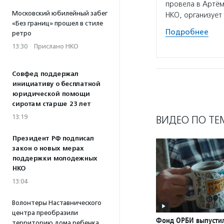
провела в Артём
Московский юбилейный забег
НКО, организует
«Без границ» прошел в стиле
Подробнее
ретро
13:30
·
Прислано НКО
Совфед поддержал
инициативу о бесплатной
юридической помощи
сиротам старше 23 лет
13:19
ВИДЕО ПО ТЕ
Президент РФ подписал
закон о новых мерах
поддержки молодежных
НКО
13:04
Волонтеры Наставнического
центра преобразили
Фонд ОРБИ выпусти
территорию дома ребенка