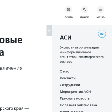
лента
поиск
меню
18+
ровые
АСИ
а
Экспертная организация
и информационное
агентство некоммерческого
сектора
ивлечения
О нас
Контакты
Сотрудники
Мероприятия АСИ
Прислать новость
Полезная библиотека
рского края —
Наши издания