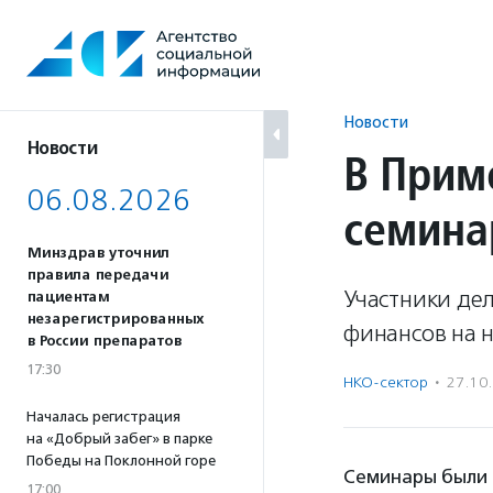
Перейти
к
содержанию
Новости
Новости
В Прим
06.08.2026
семина
Минздрав уточнил
правила передачи
Участники де
пациентам
незарегистрированных
финансов на 
в России препаратов
17:30
НКО-сектор
·
27.10
Началась регистрация
на «Добрый забег» в парке
Победы на Поклонной горе
Семинары были 
17:00