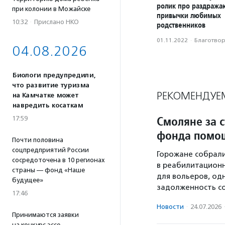
ролик про раздраж
при колонии в Можайске
привычки любимых
10:32
·
Прислано НКО
родственников
01.11.2022
·
Благотвори
04.08.2026
Биологи предупредили,
что развитие туризма
РЕКОМЕНДУЕ
на Камчатке может
навредить косаткам
Смоляне за с
17:59
фонда помо
Почти половина
соцпредприятий России
Горожане собрали
сосредоточена в 10 регионах
в реабилитацион
страны — фонд «Наше
для вольеров, од
будущее»
задолженность со
17:46
Новости
·
24.07.2026
Принимаются заявки
на конкурс эссе