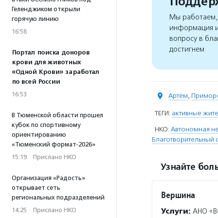
Поддерж
Геленджиком открыли
Мы работаем, 
горячую линию
информация и
16:58
вопросу в бла
достигнем
Портал поиска доноров
крови для животных
«Одной Крови» заработал
по всей России
16:53
Артём
,
Приморс
ТЕГИ:
активные жит
В Тюменской области прошел
кубок по спортивному
НКО:
Автономная не
ориентированию
Благотворительный
«Тюменский формат-2026»
15:19
·
Прислано НКО
Узнайте боль
Организация «Радость»
открывает сеть
Вершина
региональных подразделений
14:25
·
Прислано НКО
Услуги:
АНО «Ве