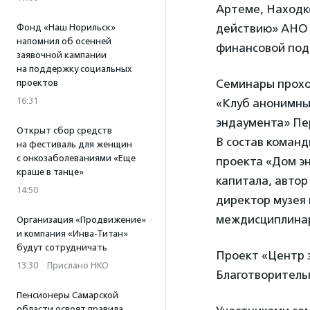
Артеме, Находке
действию» АНО 
Фонд «Наш Норильск»
напомнил об осенней
финансовой под
заявочной кампании
на поддержку социальных
Семинары прохо
проектов
16:31
«Клуб анонимны
эндаумента» Пер
Открыт сбор средств
В состав коман
на фестиваль для женщин
с онкозаболеваниями «Еще
проекта «Дом эн
краше в танце»
капитала, автор
14:50
директор музея
междисциплинар
Организация «Продвижение»
и компания «Инва-Титан»
будут сотрудничать
Проект «Центр 
13:30
·
Прислано НКО
Благотворитель
Пенсионеры Самарской
области освоят правила