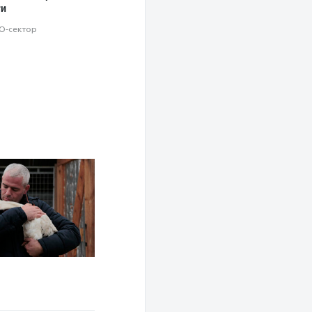
ги
О-сектор