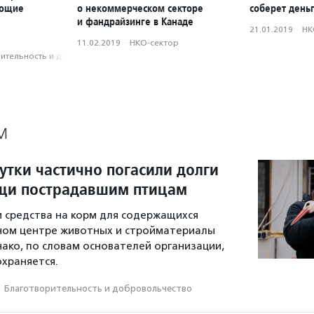
ающие
о некоммерческом секторе
соберет день
и фандрайзинге в Канаде
21.01.2019
·
НК
11.02.2019
·
НКО-сектор
­тель­ность и доброволь­чест­во
М
утки частично погасили долги
щи пострадавшим птицам
 средства на корм для содержащихся
ном центре животных и стройматериалы
нако, по словам основателей организации,
храняется.
·
Благотвори­тель­ность и доброволь­чест­во