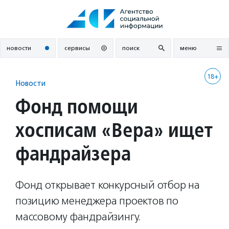
Перейти
к
содержанию
новости
сервисы
поиск
меню
18+
Новости
Фонд помощи
хосписам «Вера» ищет
фандрайзера
Фонд открывает конкурсный отбор на
позицию менеджера проектов по
массовому фандрайзингу.