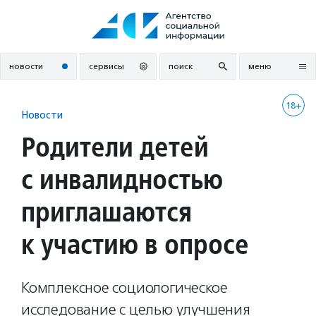
Перейти
к
содержанию
новости
сервисы
поиск
меню
18+
Новости
Родители детей
с инвалидностью
приглашаются
к участию в опросе
Комплексное социологическое
исследование с целью улучшения