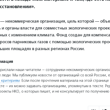
осстановлении».
— некоммерческая организация, цель которой — объе
и органы власти для совместных экологических прое
ных с изменением климата. Фонд создан для компенс
осов парниковых газов с помощью экологических про
ьших площадях в разных регионах России.
рмация
прислали наши читатели — сотрудники некоммерческих организ
 люди. Мы публикуем новости от организаций со всей России, е
 критериям
. Если после прочтения материала на этой странице 
те — их можно задавать организациям, упомянутым в тексте. Ре
оекты НКО, о которых пишет, и не консультирует по получени