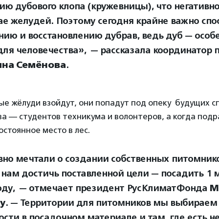
ию дубового клопа (кружевницы), что негативн
ае желудей. Поэтому сегодня крайне важно спо
нию и восстановлению дубрав, ведь дуб — особ
для человечества», — рассказала координатор 
ина Семёнова
.
ые жёлуди взойдут, они попадут под опеку будущих с
ва — студентов техникума и волонтеров, а когда подр
остоянное место в лес.
но мечтали о создании собственных питомнико
 нам достичь поставленной цели — посадить 1 
году, — отмечает президент РусКлиматФонда
М
у
. — Территории для питомников мы выбираем
ости в посадочном материале и там, где есть 