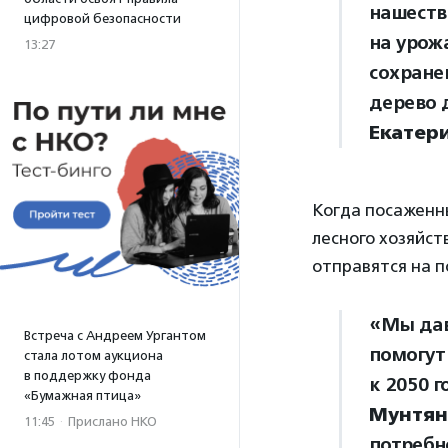
нашеств
цифровой безопасности
на урож
13:27
сохране
дерево 
Екатер
Когда посаженн
лесного хозяйст
отправятся на п
«Мы дав
Встреча с Андреем Ургантом
помогут
стала лотом аукциона
в поддержку фонда
к 2050 
«Бумажная птица»
Мунтян
11:45
·
Прислано НКО
потребн