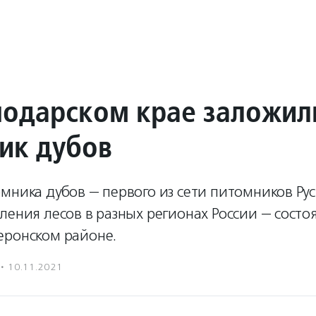
нодарском крае заложил
ик дубов
омника дубов — первого из сети питомников Р
ления лесов в разных регионах России — состо
еронском районе.
·
10.11.2021