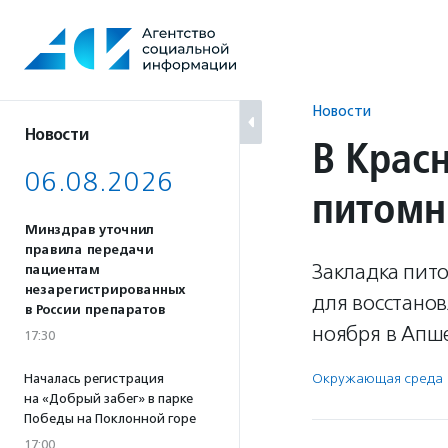
Перейти
к
содержанию
Новости
Новости
В Крас
06.08.2026
питомн
Минздрав уточнил
правила передачи
Закладка пит
пациентам
незарегистрированных
для восстанов
в России препаратов
ноября в Апш
17:30
Окружающая среда
Началась регистрация
на «Добрый забег» в парке
Победы на Поклонной горе
17:00