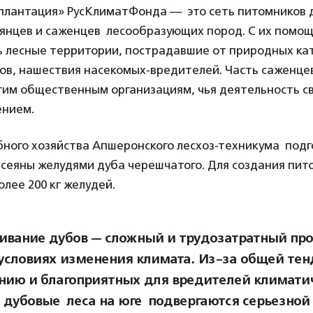
лантация» РусКлиматФонда — это сеть питомников 
янцев и саженцев лесообразующих пород. С их помо
ь лесные территории, пострадавшие от природных ка
ов, нашествия насекомых-вредителей. Часть саженце
гим общественным организациям, чья деятельность св
ением.
ного хозяйства Апшеронского лесхоз-техникума подг
асеяны желудями дуба черешчатого. Для создания пит
лее 200 кг желудей.
вание дубов — сложный и трудозатратный про
 условиях изменения климата. Из-за общей тен
нию и благоприятных для вредителей климати
 дубовые леса на юге подвергаются серьезной