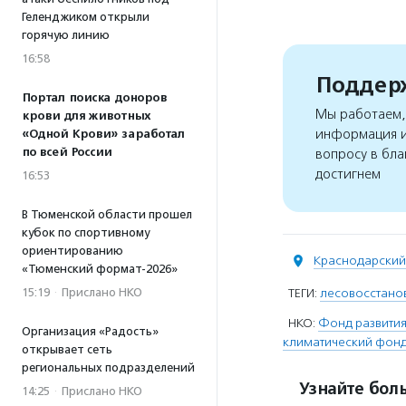
Геленджиком открыли
горячую линию
16:58
Поддерж
Портал поиска доноров
Мы работаем, 
крови для животных
информация и
«Одной Крови» заработал
по всей России
вопросу в бла
достигнем
16:53
В Тюменской области прошел
кубок по спортивному
ориентированию
Краснодарский 
«Тюменский формат-2026»
15:19
·
Прислано НКО
ТЕГИ:
лесовосстано
НКО:
Фонд развития
Организация «Радость»
климатический фонд
открывает сеть
региональных подразделений
Узнайте боль
14:25
·
Прислано НКО