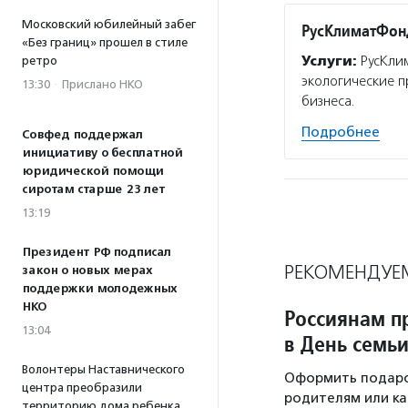
Московский юбилейный забег
РусКлиматФон
«Без границ» прошел в стиле
Услуги:
РусКлим
ретро
экологические п
13:30
·
Прислано НКО
бизнеса.
Подробнее
Совфед поддержал
инициативу о бесплатной
юридической помощи
сиротам старше 23 лет
13:19
Президент РФ подписал
РЕКОМЕНДУЕ
закон о новых мерах
поддержки молодежных
НКО
Россиянам п
13:04
в День семь
Волонтеры Наставнического
Оформить подаро
центра преобразили
родителям или ка
территорию дома ребенка