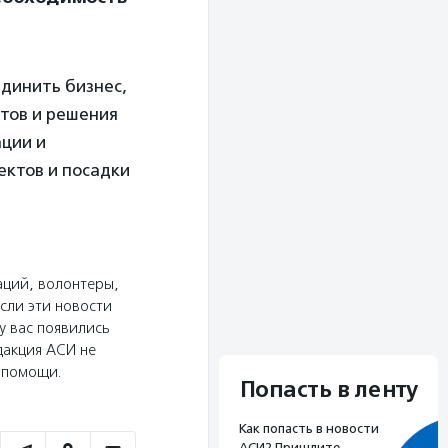
динить бизнес,
ктов и решения
ации и
ектов и посадки
аций, волонтеры,
сли эти новости
у вас появились
дакция АСИ не
ю помощи.
Попасть в ленту
Как попасть в новости
АСИ? Пришлите