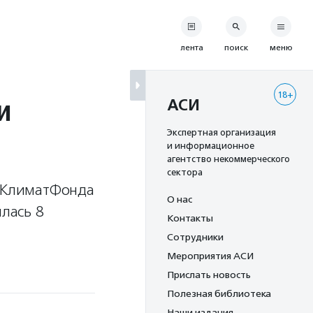
лента
поиск
меню
18+
и
АСИ
Экспертная организация
и информационное
агентство некоммерческого
сектора
усКлиматФонда
О нас
ялась 8
Контакты
Сотрудники
Мероприятия АСИ
Прислать новость
Полезная библиотека
Наши издания