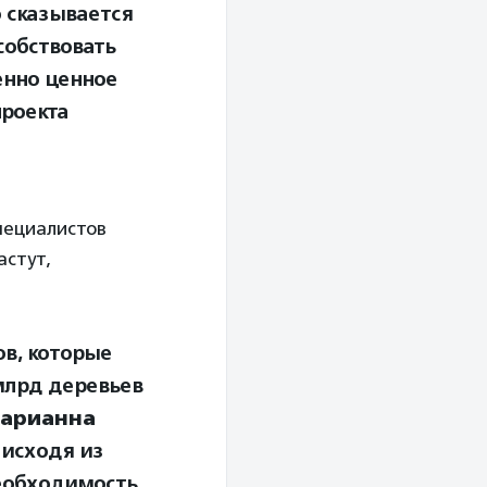
о сказывается
собствовать
енно ценное
проекта
пециалистов
астут,
в, которые
млрд деревьев
арианна
 исходя из
необходимость