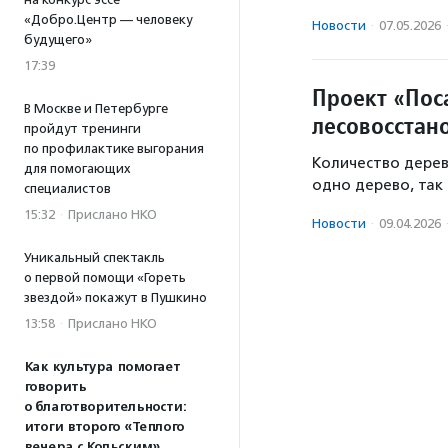
«Добро.Центр — человеку
Новости
·
07.05.2026
будущего»
17:39
Проект «Пос
В Москве и Петербурге
лесовосстан
пройдут тренинги
по профилактике выгорания
Количество дерев
для помогающих
одно дерево, так 
специалистов
15:32
·
Прислано НКО
Новости
·
09.04.2026
Уникальный спектакль
о первой помощи «Гореть
звездой» покажут в Пушкино
13:58
·
Прислано НКО
Как культура помогает
говорить
о благотворительности:
итоги второго «Теплого
вечера с Кольским»