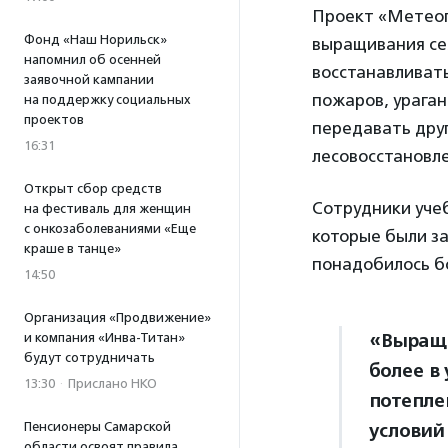
Проект «Метеоп
Фонд «Наш Норильск»
выращивания се
напомнил об осенней
восстанавливат
заявочной кампании
пожаров, ураган
на поддержку социальных
проектов
передавать дру
16:31
лесовосстановл
Открыт сбор средств
Сотрудники учеб
на фестиваль для женщин
с онкозаболеваниями «Еще
которые были з
краше в танце»
понадобилось бо
14:50
Организация «Продвижение»
«Выращи
и компания «Инва-Титан»
будут сотрудничать
более в
13:30
·
Прислано НКО
потепле
Пенсионеры Самарской
условий
области освоят правила