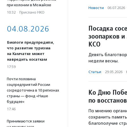
при колонии в Можайске
Новости
·
06.07.2026
10:32
·
Прислано НКО
Посадка сос
04.08.2026
зоопарков и
КСО
Биологи предупредили,
что развитие туризма
на Камчатке может
Девять благотвор
навредить косаткам
недели весны.
17:59
Статьи
·
29.05.2026
·
Почти половина
соцпредприятий России
Ко Дню Побе
сосредоточена в 10 регионах
страны — фонд «Наше
по восстанов
будущее»
17:46
По мнению органи
сохранить память 
Принимаются заявки
благополучие стр
на конкурс эссе