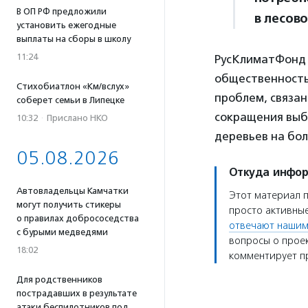
В ОП РФ предложили
в лесов
установить ежегодные
выплаты на сборы в школу
11:24
РусКлиматФонд 
общественность 
Стихобиатлон «Км/вслух»
проблем, связан
соберет семьи в Липецке
сокращения выбр
10:32
·
Прислано НКО
деревьев на бол
05.08.2026
Откуда инфо
Автовладельцы Камчатки
Этот материал 
могут получить стикеры
просто активные
о правилах добрососедства
отвечают нашим
с бурыми медведями
вопросы о проек
18:02
комментирует пр
Для родственников
пострадавших в результате
атаки беспилотников под