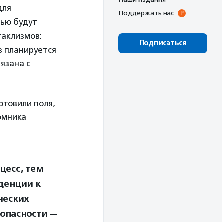
для
Поддержать нас
щью будут
таклизмов:
Подписаться
в планируется
язана с
отовили поля,
омника
цесс, тем
денции к
ческих
 опасности —