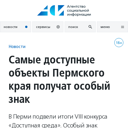
Перейти
к
содержанию
новости
сервисы
поиск
меню
18+
Новости
Самые доступные
объекты Пермского
края получат особый
знак
В Перми подвели итоги VIII конкурса
«Доступная среда». Особый знак