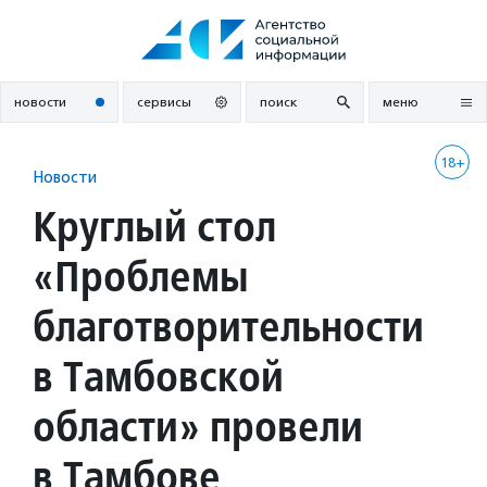
Перейти
к
содержанию
новости
сервисы
поиск
меню
18+
Новости
Круглый стол
«Проблемы
благотворительности
в Тамбовской
области» провели
в Тамбове