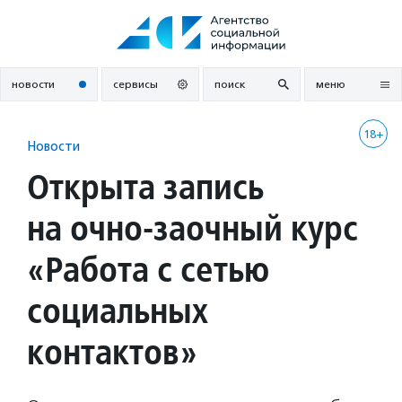
Перейти
к
содержанию
новости
сервисы
поиск
меню
18+
Новости
Открыта запись
на очно-заочный курс
«Работа с сетью
социальных
контактов»