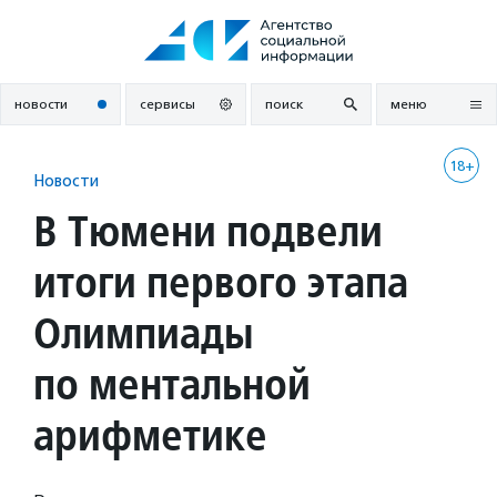
Перейти
к
содержанию
новости
сервисы
поиск
меню
18+
Новости
В Тюмени подвели
итоги первого этапа
Олимпиады
по ментальной
арифметике