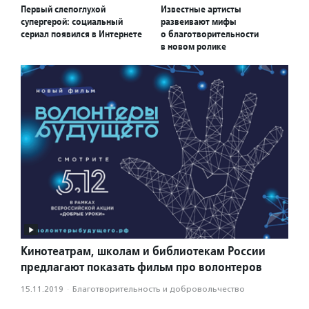
Первый слепоглухой
Известные артисты
супергерой: социальный
развеивают мифы
сериал появился в Интернете
о благотворительности
в новом ролике
Кинотеатрам, школам и библиотекам России
предлагают показать фильм про волонтеров
15.11.2019
·
Благотвори­тель­ность и доброволь­чест­во