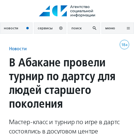
Перейти
к
содержанию
новости
сервисы
поиск
меню
18+
Новости
В Абакане провели
турнир по дартсу для
людей старшего
поколения
Мастер-класс и турнир по игре в дартс
состоялись в досуговом центре