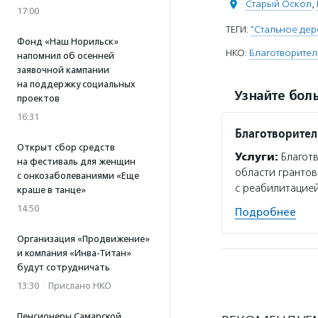
Старый Оскол
,
17:00
ТЕГИ:
"Стальное дер
Фонд «Наш Норильск»
НКО:
Благотворите
напомнил об осенней
заявочной кампании
на поддержку социальных
Узнайте боль
проектов
16:31
Благотворите
Открыт сбор средств
Услуги:
Благот
на фестиваль для женщин
области грантов
с онкозаболеваниями «Еще
с реабилитацией
краше в танце»
14:50
Подробнее
Организация «Продвижение»
и компания «Инва-Титан»
будут сотрудничать
13:30
·
Прислано НКО
Пенсионеры Самарской