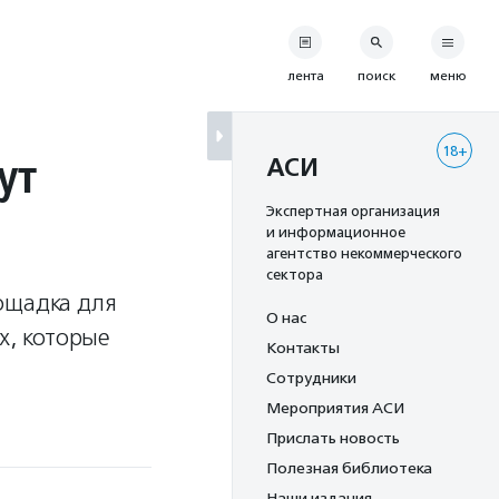
лента
поиск
меню
18+
ут
АСИ
Экспертная организация
и информационное
агентство некоммерческого
сектора
ощадка для
О нас
, которые
Контакты
Сотрудники
Мероприятия АСИ
Прислать новость
Полезная библиотека
Наши издания