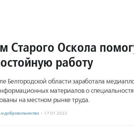
м Старого Оскола помог
достойную работу
оле Белгородской области заработала медиапл
нформационных материалов о специальностях
ованы на местном рынке труда.
ь и доброволь­чест­во
·
17.01.2022