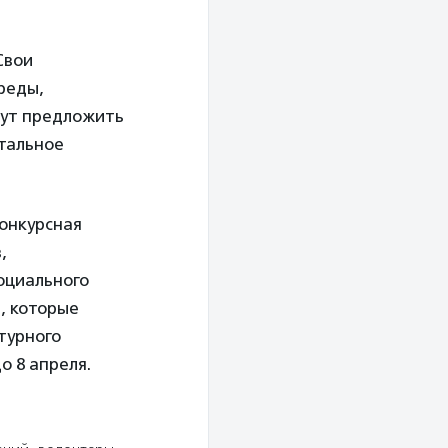
Свои
реды,
гут предложить
Стальное
конкурсная
,
оциального
, которые
турного
о 8 апреля.