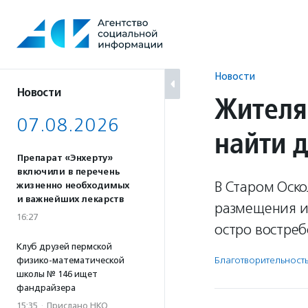
Перейти
к
содержанию
Новости
Новости
Жителя
07.08.2026
найти 
Препарат «Энхерту»
включили в перечень
В Старом Оск
жизненно необходимых
и важнейших лекарств
размещения и
16:27
остро востреб
Клуб друзей пермской
Благотвори­тель­ност
физико-математической
школы № 146 ищет
фандрайзера
15:35
·
Прислано НКО