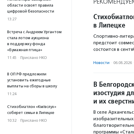
РЕКОМЕНДУЕ
области освоят правила
цифровой безопасности
Стихобиатло
13:27
в Липецке
Встреча с Андреем Ургантом
Спортивно-литера
стала лотом аукциона
предстоит совмес
в поддержку фонда
состоится в сентя
«Бумажная птица»
11:45
·
Прислано НКО
Новости
·
06.08.2026
В ОП РФ предложили
установить ежегодные
В Белгородс
выплаты на сборы в школу
изостудия д
11:24
и их сверстн
Стихобиатлон «Км/вслух»
В селе Архангель
соберет семьи в Липецке
изобразительных 
10:32
·
Прислано НКО
благотворительн
программы «Стал