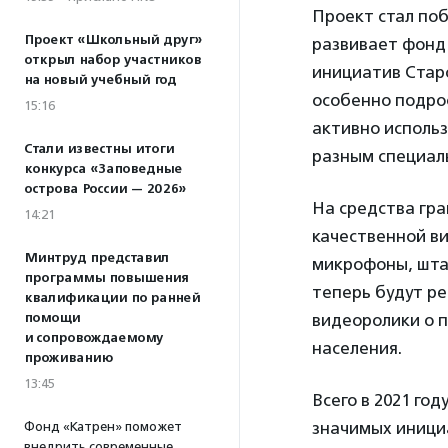
Проект стал по
Проект «Школьный друг»
развивает фонд
открыл набор участников
инициатив Старо
на новый учебный год
особенно подро
15:16
активно использ
Стали известны итоги
разным специал
конкурса «Заповедные
острова России — 2026»
На средства гра
14:21
качественной ви
Минтруд представил
микрофоны, шта
программы повышения
теперь будут р
квалификации по ранней
помощи
видеоролики о 
и сопровождаемому
населения.
проживанию
13:45
Всего в 2021 го
значимых инициа
Фонд «Катрен» поможет
внедрить современные