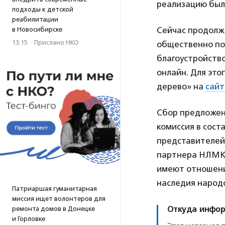
реализацию было
подходы к детской
реабилитации
Сейчас продолжа
в Новосибирске
13:15
·
Прислано НКО
общественно по
благоустройств
онлайн. Для это
дерево» на
сай
Сбор предложени
комиссия в сост
представителей
партнера НЛМК.
имеют отношение
наследия народо
Патриаршая гуманитарная
миссия ищет волонтеров для
Откуда инфо
ремонта домов в Донецке
и Горловке