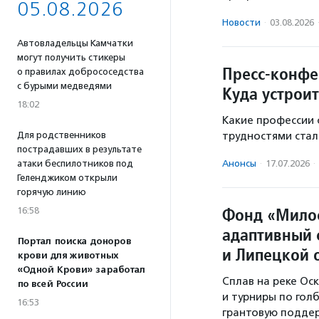
05.08.2026
Новости
·
03.08.2026
Автовладельцы Камчатки
могут получить стикеры
Пресс-конфе
о правилах добрососедства
с бурыми медведями
Куда устроит
18:02
Какие профессии 
Для родственников
трудностями стал
пострадавших в результате
атаки беспилотников под
Анонсы
·
17.07.2026
·
Геленджиком открыли
горячую линию
Фонд «Мило
16:58
адаптивный 
Портал поиска доноров
и Липецкой 
крови для животных
«Одной Крови» заработал
Сплав на реке Оск
по всей России
и турниры по гол
16:53
грантовую поддер