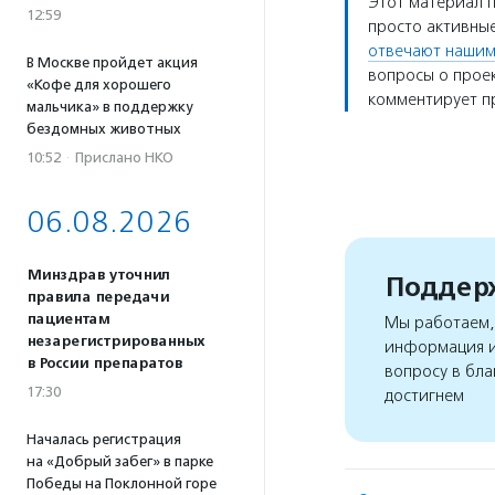
Этот материал 
12:59
просто активные
отвечают нашим
В Москве пройдет акция
вопросы о проек
«Кофе для хорошего
комментирует пр
мальчика» в поддержку
бездомных животных
10:52
·
Прислано НКО
06.08.2026
Минздрав уточнил
Поддерж
правила передачи
пациентам
Мы работаем, 
незарегистрированных
информация и
в России препаратов
вопросу в бла
17:30
достигнем
Началась регистрация
на «Добрый забег» в парке
Победы на Поклонной горе