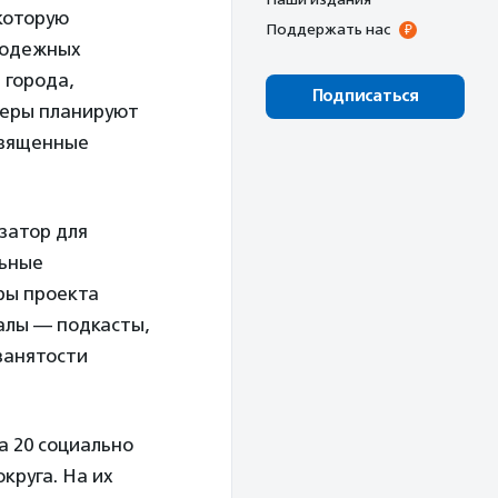
которую
Поддержать нас
лодежных
 города,
Подписаться
теры планируют
священные
затор для
льные
ры проекта
алы — подкасты,
занятости
а 20 социально
круга. На их