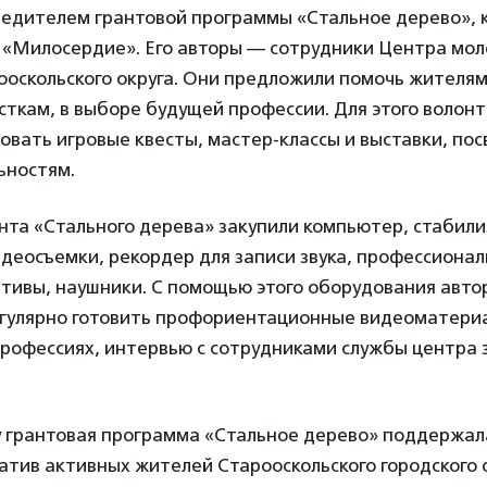
бедителем грантовой программы «Стальное дерево», 
 «Милосердие». Его авторы — сотрудники Центра мо
оскольского округа. Они предложили помочь жителям
сткам, в выборе будущей профессии. Для этого волон
овать игровые квесты, мастер-классы и выставки, по
ьностям.
нта «Стального дерева» закупили компьютер, стабили
деосъемки, рекордер для записи звука, профессиона
тивы, наушники. С помощью этого оборудования авто
егулярно готовить профориентационные видеоматери
профессиях, интервью с сотрудниками службы центра 
ду грантовая программа «Стальное дерево» поддержал
тив активных жителей Старооскольского городского о