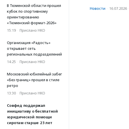
В Тюменской области прошел
Новости
·
16.07.2026
кубок по спортивному
ориентированию
«Тюменский формат-2026»
15:19
·
Прислано НКО
Организация «Радость»
открывает сеть
региональных подразделений
14:25
·
Прислано НКО
Московский юбилейный забег
«Без границ» прошел в стиле
ретро
13:30
·
Прислано НКО
Совфед поддержал
инициативу о бесплатной
юридической помощи
сиротам старше 23 лет