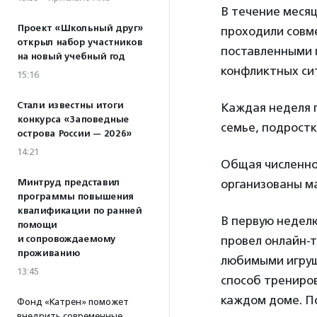
В течение месяц
Проект «Школьный друг»
проходили совме
открыл набор участников
поставленными 
на новый учебный год
конфликтных си
15:16
Стали известны итоги
Каждая неделя 
конкурса «Заповедные
семье, подростк
острова России — 2026»
14:21
Общая численнос
Минтруд представил
организованы м
программы повышения
квалификации по ранней
В первую недел
помощи
и сопровождаемому
провел онлайн-т
проживанию
любимыми игруш
13:45
способ трениров
каждом доме. По
Фонд «Катрен» поможет
внедрить современные