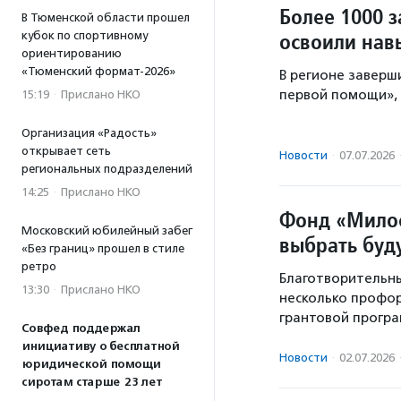
Более 1000 
В Тюменской области прошел
освоили нав
кубок по спортивному
ориентированию
«Тюменский формат-2026»
В регионе заверш
первой помощи»,
15:19
·
Прислано НКО
Организация «Радость»
открывает сеть
Новости
·
07.07.2026
региональных подразделений
14:25
·
Прислано НКО
Фонд «Мило
Московский юбилейный забег
выбрать бу
«Без границ» прошел в стиле
ретро
Благотворительн
13:30
·
Прислано НКО
несколько профо
грантовой програ
Совфед поддержал
инициативу о бесплатной
Новости
·
02.07.2026
юридической помощи
сиротам старше 23 лет