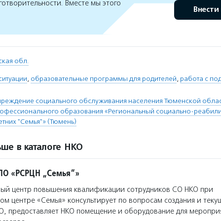
готворительности. Вместе мы этого
Внести
кая обл.
ситуации
,
образовательные программы для родителей
,
работа с по
чреждение социального обслуживания населения Тюменской облас
рофессионального образования «Региональный социально-реабил
тних "Семья"» (Тюмень)
ше в каталоге НКО
ПО «РСРЦН „Семья“»
ый центр повышения квалификации сотрудников СО НКО при
м центре «Семья» консультирует по вопросам создания и теку
О, предоставляет НКО помещение и оборудование для мероприя