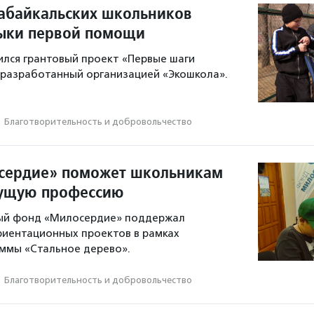
забайкальских школьников
ыки первой помощи
ился грантовый проект «Первые шаги
 разработанный организацией «Экошкола».
·
Благотвори­тель­ность и доброволь­чест­во
сердие» поможет школьникам
дущую профессию
ый фонд «Милосердие» поддержал
риентационных проектов в рамках
ммы «Стальное дерево».
·
Благотвори­тель­ность и доброволь­чест­во