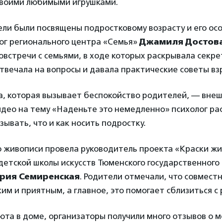
своими любимыми игрушками.
ли были посвящены подростковому возрасту и его ос
ог регионального центра «Семья»
Джамиля Достов
встречи с семьями, в ходе которых раскрывала секр
твечала на вопросы и давала практические советы вз
а, которая вызывает беспокойство родителей, — вне
идео на тему «Наденьте это немедленно» психолог ра
зывать, что и как носить подростку.
о живописи провела руководитель проекта «Краски жи
етской школы искусств Тюменского государственного
рия Семиренская
. Родители отмечали, что совмест
им и приятным, а главное, это помогает сблизиться с
юта в доме, организаторы получили много отзывов о 