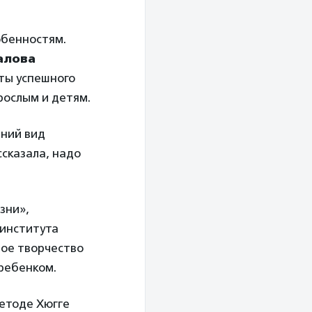
обенностям.
алова
еты успешного
рослым и детям.
шний вид
ссказала, надо
зни»,
 института
ное творчество
 ребенком.
методе Хюгге