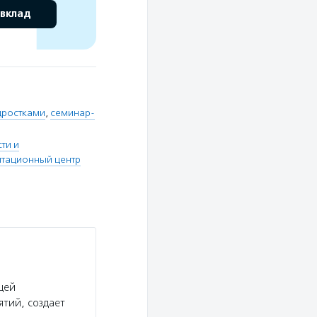
 вклад
дростками
,
семинар-
ти и
итационный центр
щей
тий, создает