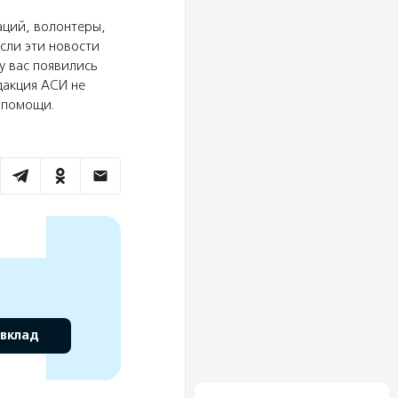
аций, волонтеры,
сли эти новости
у вас появились
дакция АСИ не
ю помощи.
 вклад