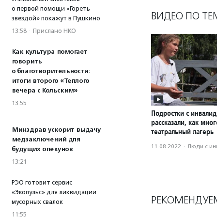
о первой помощи «Гореть
ВИДЕО ПО ТЕ
звездой» покажут в Пушкино
13:58
·
Прислано НКО
Как культура помогает
говорить
о благотворительности:
итоги второго «Теплого
вечера с Кольским»
13:55
Подростки с инвали
рассказали, как мног
Минздрав ускорит выдачу
театральный лагерь
медзаключений для
11.08.2022
·
Люди с и
будущих опекунов
13:21
РЭО готовит сервис
«Экопульс» для ликвидации
РЕКОМЕНДУЕ
мусорных свалок
11:55