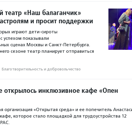
 театр «Наш балаганчик»
гастролям и просит поддержки
торых играют дети-сироты
 с успехом показывали
ных сценах Москвы и Санкт-Петербурга.
него сезоне театр планирует отправиться
·
Благотвори­тель­ность и доброволь­чест­во
е открылось инклюзивное кафе «Опен
я организация «Открытая среда» и ее попечитель Анастас
кафе, которое стало площадкой для трудоустройства 12
РАС.