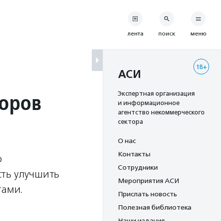
лента
поиск
меню
18+
АСИ
цоров
Экспертная организация
и информационное
агентство некоммерческого
сектора
О нас
Контакты
о
Сотрудники
сть улучшить
Мероприятия АСИ
тами.
Прислать новость
Полезная библиотека
Наши издания