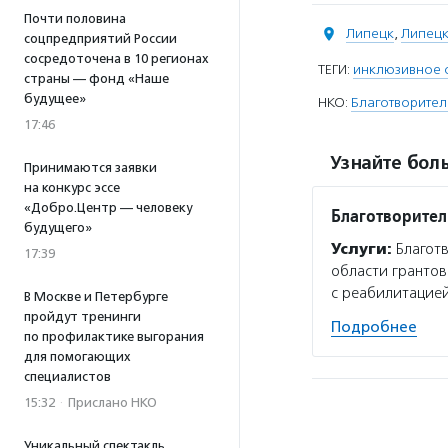
Почти половина
Липецк
,
Липецк
соцпредприятий России
сосредоточена в 10 регионах
ТЕГИ:
инклюзивное 
страны — фонд «Наше
будущее»
НКО:
Благотворите
17:46
Узнайте боль
Принимаются заявки
на конкурс эссе
«Добро.Центр — человеку
Благотворите
будущего»
Услуги:
Благот
17:39
области грантов
с реабилитацией
В Москве и Петербурге
пройдут тренинги
Подробнее
по профилактике выгорания
для помогающих
специалистов
15:32
·
Прислано НКО
Уникальный спектакль