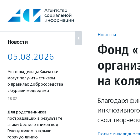
Перейти
к
содержанию
Новости
Новости
Фонд «
05.08.2026
органи
Автовладельцы Камчатки
на кол
могут получить стикеры
о правилах добрососедства
с бурыми медведями
18:02
Благодаря фи
инклюзивного
Для родственников
пострадавших в результате
свои творческ
атаки беспилотников под
Геленджиком открыли
Люди с инвалидност
горячую линию