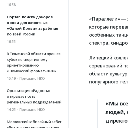
16:58
Портал поиска доноров
«Параллели» — э
крови для животных
которые передв
«Одной Крови» заработал
по всей России
особенных танцо
16:53
спектра, синдр
В Тюменской области прошел
Липецкий колле
кубок по спортивному
соревнований п
ориентированию
«Тюменский формат-2026»
области культур
15:19
·
Прислано НКО
популярного тел
Организация «Радость»
открывает сеть
региональных подразделений
«Мы все
14:25
·
Прислано НКО
людей, 
директ
Московский юбилейный забег
«Без границ» прошел в стиле