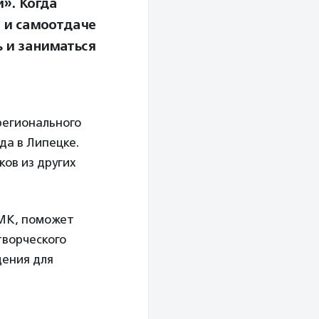
». Когда
у и самоотдаче
 и заниматься
регионального
да в Липецке.
ов из других
ЛМК, поможет
творческого
щения для