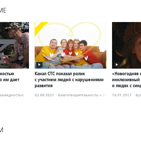
МЕ
дностью
Канал СТС показал ролик
«Новогодняя 
о им дает
с участием людей с нарушениями
инклюзивный 
развития
о людях с си
нвалидностью
02.08.2021
·
Благотвори­тель­ность и доброволь­чест­во
16.01.2017
·
Ку
М