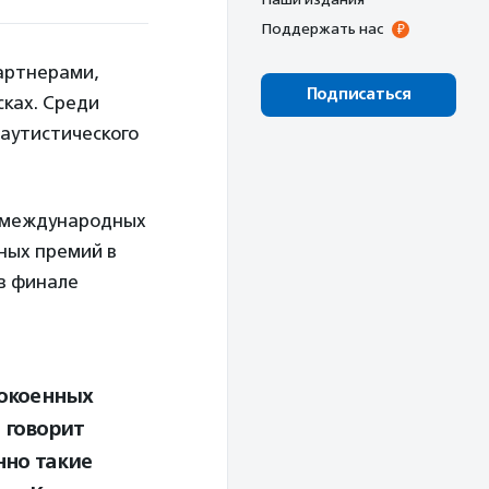
Поддержать нас
партнерами,
Подписаться
ках. Среди
 аутистического
х международных
ных премий в
 в финале
покоенных
 говорит
но такие