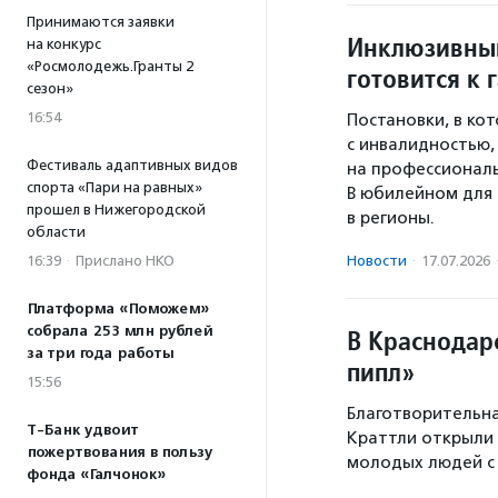
Принимаются заявки
Инклюзивный
на конкурс
«Росмолодежь.Гранты 2
готовится к 
сезон»
16:54
Постановки, в ко
с инвалидностью,
Фестиваль адаптивных видов
на профессиональ
спорта «Пари на равных»
В юбилейном для 
прошел в Нижегородской
в регионы.
области
Новости
·
17.07.2026
16:39
·
Прислано НКО
Платформа «Поможем»
собрала 253 млн рублей
В Краснодар
за три года работы
пипл»
15:56
Благотворительна
Т-Банк удвоит
Краттли открыли 
пожертвования в пользу
молодых людей с 
фонда «Галчонок»