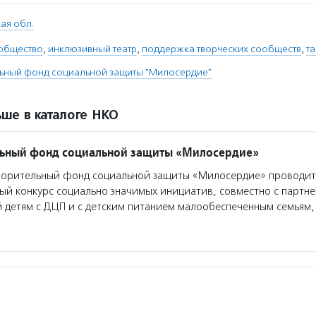
ая обл.
общество
,
инклюзивный театр
,
поддержка творческих сообществ
,
т
льный фонд социальной защиты "Милосердие"
ше в каталоге НКО
льный фонд социальной защиты «Милосердие»
ворительный фонд социальной защиты «Милосердие» проводит
ый конкурс социально значимых инициатив, совместно с партн
 детям с ДЦП и с детским питанием малообеспеченным семьям,