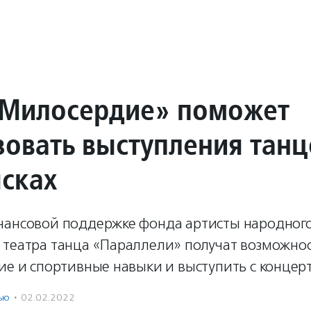
Милосердие» поможет
зовать выступления тан
ясках
нансовой поддержке фонда артисты народног
 театра танца «Параллели» получат возможно
ие и спортивные навыки и выступить с концер
ью
·
02.02.2022