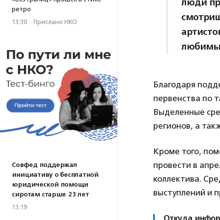
люди пр
ретро
смотриш
13:30
·
Прислано НКО
артисто
любимы
Благодаря подд
первенства по т
Выделенные сред
регионов, а так
Кроме того, по
провести в апре
Совфед поддержал
инициативу о бесплатной
коллектива. Ср
юридической помощи
выступлений и п
сиротам старше 23 лет
13:19
Откуда инфо