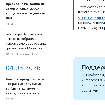
Президент РФ подписал
Этот материал 
закон о новых мерах
просто активные
поддержки молодежных
отвечают нашим
НКО
вопросы о проек
13:04
комментирует пр
Волонтеры Наставнического
центра преобразили
территорию дома ребенка
при колонии в Можайске
10:32
·
Прислано НКО
Поддерж
04.08.2026
Мы работаем, 
Биологи предупредили,
информация и
что развитие туризма
вопросу в бла
на Камчатке может
достигнем
навредить косаткам
17:59