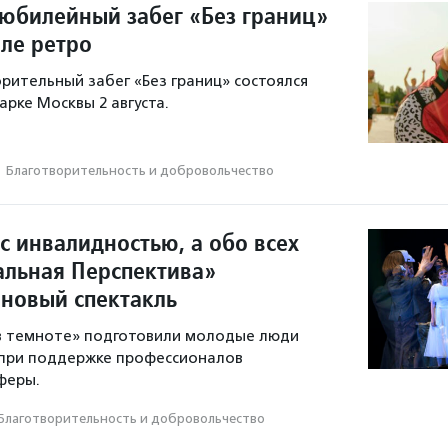
юбилейный забег «Без границ»
иле ретро
рительный забег «Без границ» состоялся
арке Москвы 2 августа.
·
Благотвори­тель­ность и доброволь­чест­во
с инвалидностью, а обо всех
ральная Перспектива»
 новый спектакль
 в темноте» подготовили молодые люди
 при поддержке профессионалов
феры.
Благотвори­тель­ность и доброволь­чест­во