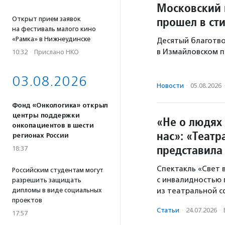
Московский 
прошел в ст
Открыт прием заявок
на фестиваль малого кино
«Рамка» в Нижнеудинске
Десятый благотво
в Измайловском п
10:32
·
Прислано НКО
03.08.2026
Новости
·
05.08.2026
Фонд «Онкологика» открыл
центры поддержки
«Не о людях 
онкопациентов в шести
нас»: «Теат
регионах России
представила
18:37
Спектакль «Свет
Российским студентам могут
с инвалидностью
разрешить защищать
из театральной с
дипломы в виде социальных
проектов
Статьи
·
24.07.2026
·
17:57