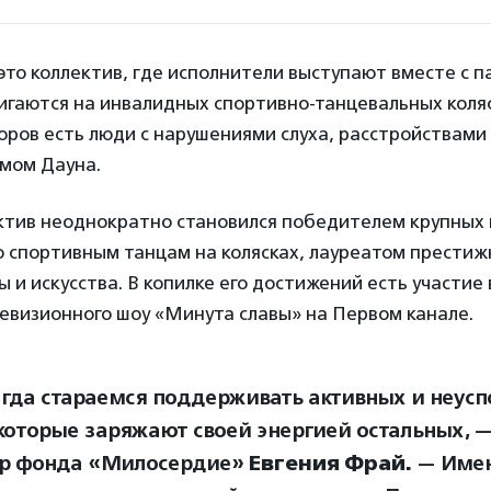
то коллектив, где исполнители выступают вместе с 
игаются на инвалидных спортивно-танцевальных коляс
ров есть люди с нарушениями слуха, расстройствами
омом Дауна.
ктив неоднократно становился победителем крупны
о спортивным танцам на колясках, лауреатом престиж
ы и искусства. В копилке его достижений есть участие
евизионного шоу «Минута славы» на Первом канале.
гда стараемся поддерживать активных и неус
которые заряжают своей энергией остальных, —
ор фонда «Милосердие»
Евгения Фрай.
— Имен