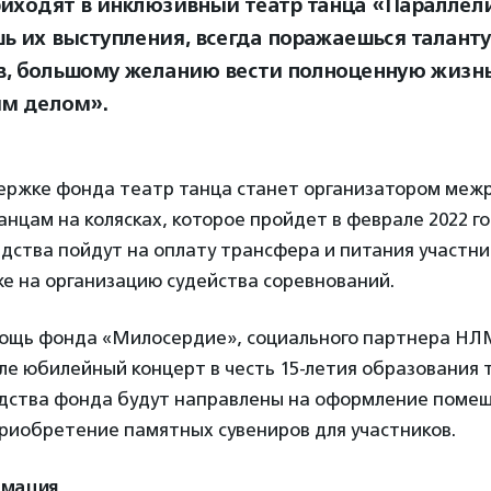
иходят в инклюзивный театр танца «Параллели
ь их выступления, всегда поражаешься талант
в, большому желанию вести полноценную жизнь
м делом».
ержке фонда театр танца станет организатором меж
анцам на колясках, которое пройдет в феврале 2022 го
ства пойдут на оплату трансфера и питания участник
же на организацию судейства соревнований.
мощь фонда «Милосердие», социального партнера Н
ле юбилейный концерт в честь 15-летия образования 
едства фонда будут направлены на оформление поме
риобретение памятных сувениров для участников.
рмация