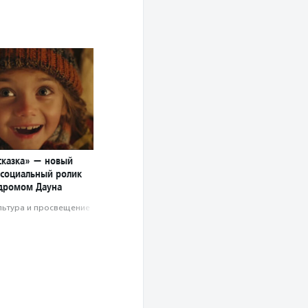
сказка» — новый
социальный ролик
ндромом Дауна
льтура и просвещение