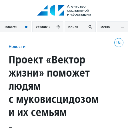
Перейти
к
содержанию
новости
сервисы
поиск
меню
18+
Новости
Проект «Вектор
жизни» поможет
людям
с муковисцидозом
и их семьям