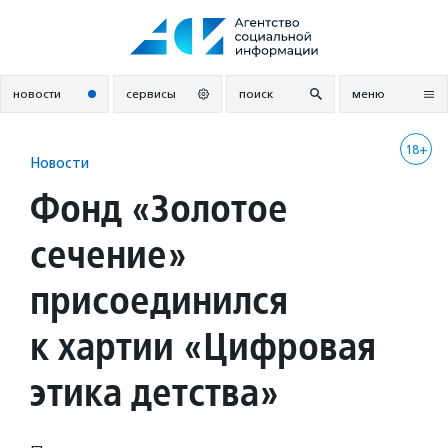
Перейти
к
содержанию
новости
сервисы
поиск
меню
18+
Новости
Фонд «Золотое
сечение»
присоединился
к хартии «Цифровая
этика детства»