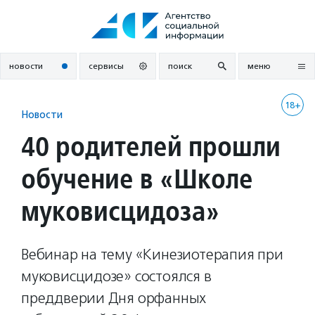
Перейти
к
содержанию
новости
сервисы
поиск
меню
18+
Новости
40 родителей прошли
обучение в «Школе
муковисцидоза»
Вебинар на тему «Кинезиотерапия при
муковисцидозе» состоялся в
преддверии Дня орфанных