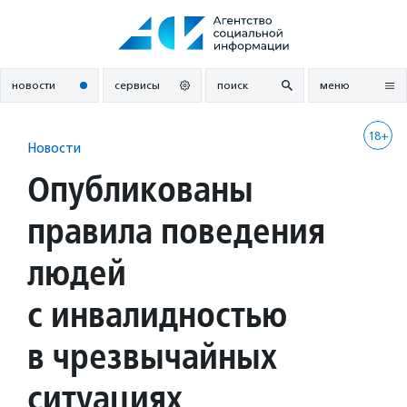
Перейти
к
содержанию
новости
сервисы
поиск
меню
18+
Новости
Опубликованы
правила поведения
людей
с инвалидностью
в чрезвычайных
ситуациях