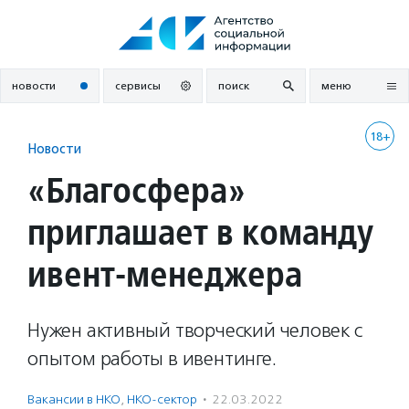
Перейти
к
содержанию
новости
сервисы
поиск
меню
18+
Новости
«Благосфера»
приглашает в команду
ивент-менеджера
Нужен активный творческий человек с
опытом работы в ивентинге.
Вакансии в НКО
,
НКО-сектор
·
22.03.2022