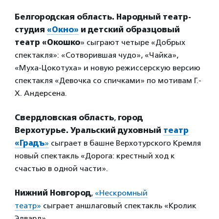
Белгородская область.
Народный театр-
студия
«Окно»
и детский образцовый
театр «Окошко
» сыграют четыре «Добрых
спектакля»: «Сотворившая чудо», «Чайка»,
«Муха-Цокотуха» и новую режиссерскую версию
спектакля «Девочка со спичками» по мотивам Г.-
Х. Андерсена.
Свердловская область
,
город
Верхотурье.
Уральский духовный
театр
«Градъ
»
сыграет в башне Верхотурского Кремля
новый спектакль «Дорога: крестный ход к
счастью в одной части».
Нижний Новгород
,
«Нескромный
театр»
сыграет аншлаговый спектакль «Кролик
Эдвард».