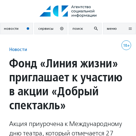
Перейти
к
содержанию
новости
сервисы
поиск
меню
18+
Новости
Фонд «Линия жизни»
приглашает к участию
в акции «Добрый
спектакль»
Акция приурочена к Международному
дню театра, который отмечается 27