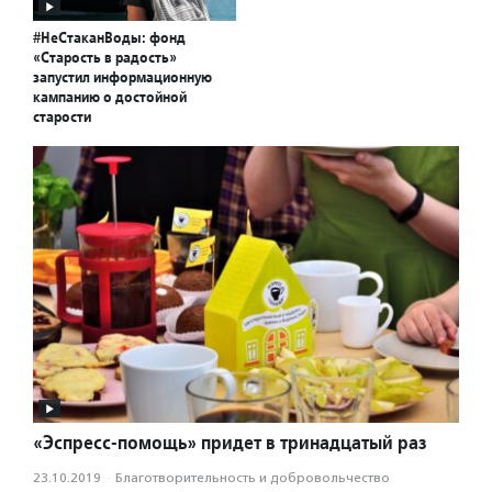
#НеСтаканВоды: фонд
«Старость в радость»
запустил информационную
кампанию о достойной
старости
«Эспресс-помощь» придет в тринадцатый раз
23.10.2019
·
Благотвори­тель­ность и доброволь­чест­во