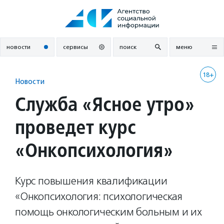
Перейти
к
содержанию
новости
сервисы
поиск
меню
18+
Новости
Служба «Ясное утро»
проведет курс
«Онкопсихология»
Курс повышения квалификации
«Онкопсихология: психологическая
помощь онкологическим больным и их