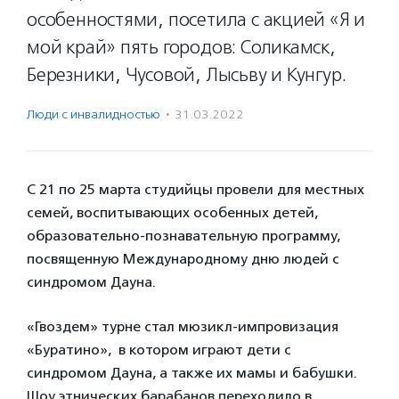
особенностями, посетила с акцией «Я и
мой край» пять городов: Соликамск,
Березники, Чусовой, Лысьву и Кунгур.
Люди с инвалидностью
·
31.03.2022
С 21 по 25 марта студийцы провели для местных
семей, воспитывающих особенных детей,
образовательно-познавательную программу,
посвященную Международному дню людей с
синдромом Дауна.
«Гвоздем» турне стал мюзикл-импровизация
«Буратино», в котором играют дети с
синдромом Дауна, а также их мамы и бабушки.
Шоу этнических барабанов переходило в