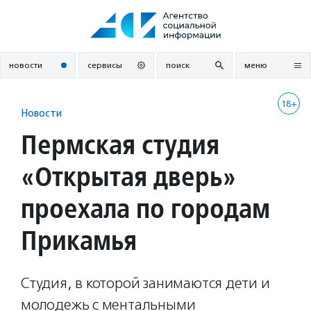
Перейти
к
содержанию
новости
сервисы
поиск
меню
18+
Новости
Пермская студия
«Открытая дверь»
проехала по городам
Прикамья
Студия, в которой занимаются дети и
молодежь с ментальными