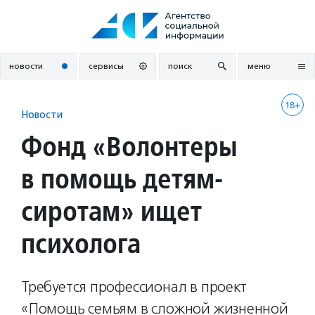
Перейти
к
содержанию
новости
сервисы
поиск
меню
18+
Новости
Фонд «Волонтеры
в помощь детям-
сиротам» ищет
психолога
Требуется профессионал в проект
«Помощь семьям в сложной жизненной