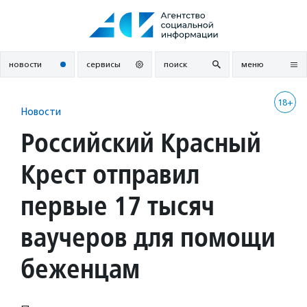
Перейти
к
содержанию
новости
сервисы
поиск
меню
18+
Новости
Российский Красный
Крест отправил
первые 17 тысяч
ваучеров для помощи
беженцам