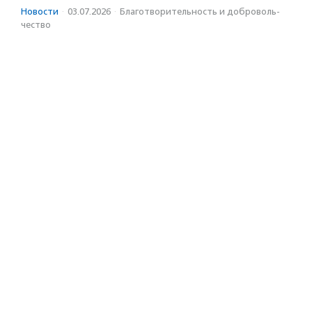
Новости
·
03.07.2026
·
Благотвори­тель­ность и доброволь­
чест­во