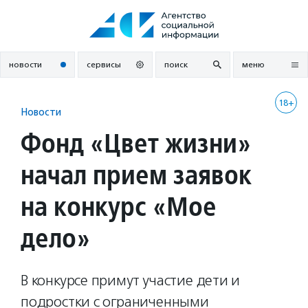
Перейти
к
содержанию
новости
сервисы
поиск
меню
18+
Новости
Фонд «Цвет жизни»
начал прием заявок
на конкурс «Мое
дело»
В конкурсе примут участие дети и
подростки с ограниченными