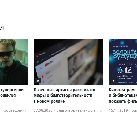
МЕ
 супергерой:
Известные артисты развеивают
Кинотеатрам,
появился
мифы о благотворительности
и библиотека
в новом ролике
показать фил
и просвещение
27.08.2020
·
Благотвори­тель­ность и доброволь­чест­во
15.11.2019
·
Бл