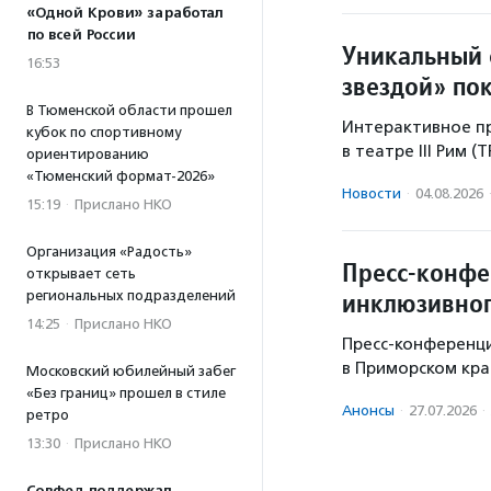
«Одной Крови» заработал
по всей России
Уникальный 
16:53
звездой» по
В Тюменской области прошел
Интерактивное пр
кубок по спортивному
в театре III Рим (
ориентированию
«Тюменский формат-2026»
Новости
·
04.08.2026
15:19
·
Прислано НКО
Организация «Радость»
Пресс-конфе
открывает сеть
инклюзивног
региональных подразделений
14:25
·
Прислано НКО
Пресс-конференци
в Приморском кра
Московский юбилейный забег
«Без границ» прошел в стиле
Анонсы
·
27.07.2026
·
ретро
13:30
·
Прислано НКО