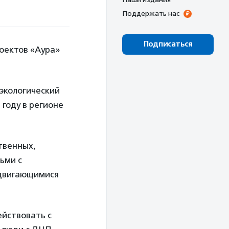
Поддержать нас
Подписаться
оектов «Аура»
экологический
 году в регионе
твенных,
ьми с
едвигающимися
ействовать с