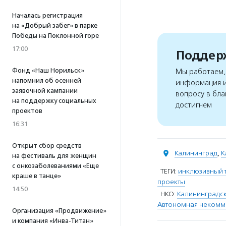
Началась регистрация
на «Добрый забег» в парке
Победы на Поклонной горе
17:00
Поддерж
Фонд «Наш Норильск»
Мы работаем, 
напомнил об осенней
информация и
заявочной кампании
вопросу в бла
на поддержку социальных
достигнем
проектов
16:31
Открыт сбор средств
Калининград
,
К
на фестиваль для женщин
с онкозаболеваниями «Еще
ТЕГИ:
инклюзивный 
краше в танце»
проекты
14:50
НКО:
Калининградск
Автономная некомме
Организация «Продвижение»
и компания «Инва-Титан»