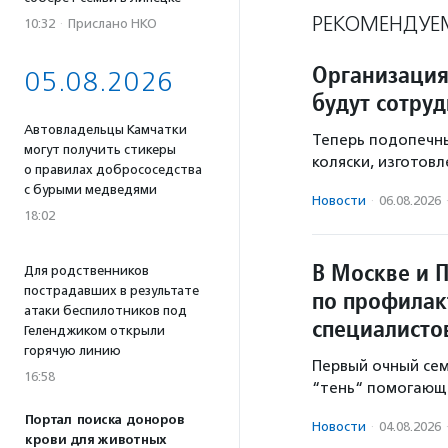
РЕКОМЕНДУЕ
10:32
·
Прислано НКО
Организация
05.08.2026
будут сотру
Автовладельцы Камчатки
Теперь подопечн
могут получить стикеры
коляски, изготов
о правилах добрососедства
с бурыми медведями
Новости
·
06.08.2026
18:02
В Москве и 
Для родственников
пострадавших в результате
по профилак
атаки беспилотников под
специалисто
Геленджиком открыли
горячую линию
Первый очный се
16:58
“тень“ помогающе
Портал поиска доноров
Новости
·
04.08.2026
крови для животных