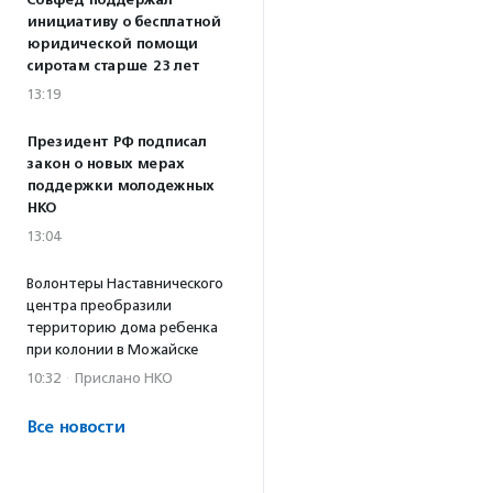
Совфед поддержал
инициативу о бесплатной
юридической помощи
сиротам старше 23 лет
13:19
Президент РФ подписал
закон о новых мерах
поддержки молодежных
НКО
13:04
Волонтеры Наставнического
центра преобразили
территорию дома ребенка
при колонии в Можайске
10:32
·
Прислано НКО
Все новости