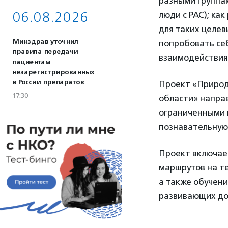
разными группа
06.08.2026
люди с РАС); к
для таких целев
Минздрав уточнил
попробовать себ
правила передачи
взаимодействия
пациентам
незарегистрированных
в России препаратов
Проект «Природ
17:30
области» направ
ограниченными 
познавательную 
Проект включае
маршрутов на те
а также обучени
развивающих до