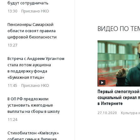
будут сотрудничать
13:30
·
Прислано НКО
Пенсионеры Самарской
ВИДЕО ПО ТЕ
области освоят правила
цифровой безопасности
13:27
Встреча с Андреем Ургантом
стала лотом аукциона
в поддержку фонда
«Бумажная птица»
11:45
·
Прислано НКО
Первый слепоглухой
социальный сериал 
В ОП РФ предложили
в Интернете
установить ежегодные
выплаты на сборы в школу
27.10.2020
·
Культура 
11:24
Стихобиатлон «Км/вслух»
соберет семьи в Липецке