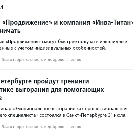
М
 «Продвижение» и компания «Инва-Титан
дничать
ые «Продвижения» смогут быстрее получать инвалидные
ленные с учетом индивидуальных особенностей.
·
Благотвори­тель­ность и доброволь­чест­во
Петербурге пройдут тренинги
тике выгорания для помогающих
в
минар «Эмоциональное выгорание как профессиональная
го специалиста» состоялся в Санкт-Петербурге 31 июля.
·
Благотвори­тель­ность и доброволь­чест­во