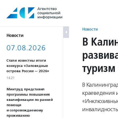
Перейти
к
содержанию
Новости
Новости
В Кали
07.08.2026
развив
Стали известны итоги
туризм
конкурса «Заповедные
острова России — 2026»
14:21
В Калинингра
Минтруд представил
краеведения 
программы повышения
квалификации по ранней
«Инклюзивные 
помощи
инвалидность
и сопровождаемому
проживанию