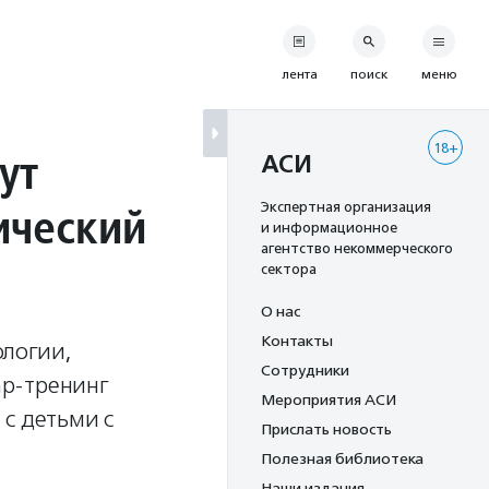
лента
поиск
меню
18+
ут
АСИ
ический
Экспертная организация
и информационное
агентство некоммерческого
сектора
О нас
Контакты
ологии,
Сотрудники
ар-тренинг
Мероприятия АСИ
с детьми с
Прислать новость
Полезная библиотека
Наши издания