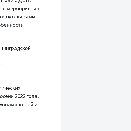
 люди с ДЦП,
ные мероприятия
ки смогли сами
собенности
ининградской
с
з
тических
сени 2022 года,
руппами детей и