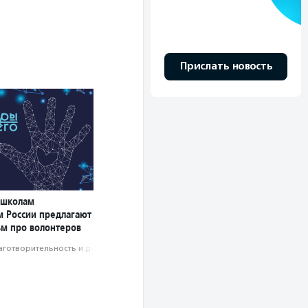
Прислать новость
 школам
м России предлагают
ьм про волонтеров
аготвори­тель­ность и доброволь­чест­во