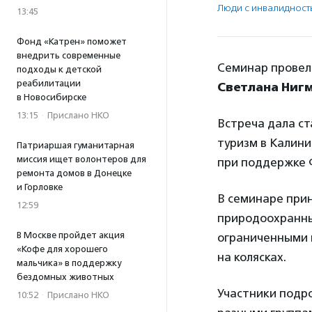
Люди с инвалидност
13:45
Фонд «Катрен» поможет
внедрить современные
Семинар провел
подходы к детской
реабилитации
Светлана Ниг
в Новосибирске
13:15
·
Прислано НКО
Встреча дала с
туризм в Калини
Патриаршая гуманитарная
миссия ищет волонтеров для
при поддержке 
ремонта домов в Донецке
и Горловке
В семинаре при
12:59
природоохранны
В Москве пройдет акция
ограниченными 
«Кофе для хорошего
на колясках.
мальчика» в поддержку
бездомных животных
Участники подро
10:52
·
Прислано НКО