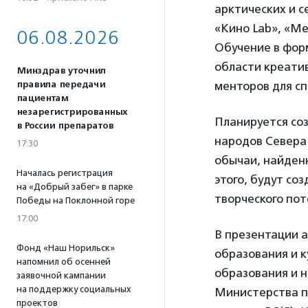
арктических и с
«Кино Lab», «Ме
06.08.2026
Обучение в фор
области креати
Минздрав уточнил
правила передачи
менторов для сп
пациентам
незарегистрированных
Планируется со
в России препаратов
народов Севера 
17:30
обычаи, найден
Началась регистрация
этого, будут с
на «Добрый забег» в парке
творческого по
Победы на Поклонной горе
17:00
В презентации 
Фонд «Наш Норильск»
образования и 
напомнил об осенней
образования и н
заявочной кампании
на поддержку социальных
Министерства п
проектов