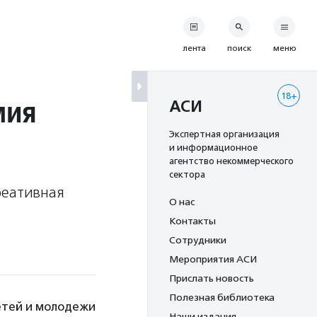
лента
поиск
меню
18+
мия
АСИ
Экспертная организация
и информационное
агентство некоммерческого
сектора
реативная
О нас
Контакты
Сотрудники
Мероприятия АСИ
Прислать новость
Полезная библиотека
етей и молодежи
Наши издания