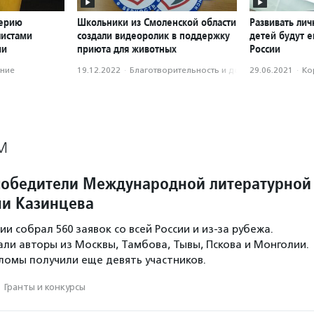
серию
Школьники из Смоленской области
Развивать ли
листами
создали видеоролик в поддержку
детей будут е
ии
приюта для животных
России
ние
19.12.2022
·
Благотвори­тель­ность и доброволь­чест­во
29.06.2021
·
Ко
М
обедители Международной литературной
и Казинцева
и собрал 560 заявок со всей России и из-за рубежа.
ли авторы из Москвы, Тамбова, Тывы, Пскова и Монголии.
омы получили еще девять участников.
·
Гранты и конкурсы