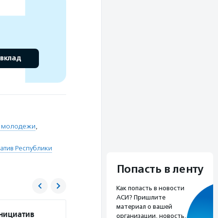
 вклад
й молодежи
,
атив Республики
Попасть в ленту
Как попасть в новости
АСИ? Пришлите
материал о вашей
инициатив
Президентский фонд культурных инициат
организации, новость,