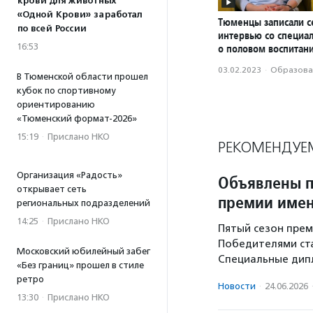
крови для животных
«Одной Крови» заработал
Тюменцы записали 
по всей России
интервью со специа
16:53
о половом воспитан
03.02.2023
·
Образова
В Тюменской области прошел
кубок по спортивному
ориентированию
«Тюменский формат-2026»
15:19
·
Прислано НКО
РЕКОМЕНДУЕ
Организация «Радость»
Объявлены п
открывает сеть
премии имен
региональных подразделений
14:25
·
Прислано НКО
Пятый сезон преми
Победителями ста
Московский юбилейный забег
Специальные дипл
«Без границ» прошел в стиле
ретро
Новости
·
24.06.2026
13:30
·
Прислано НКО