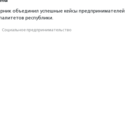
орник объединил успешные кейсы предпринимателей
палитетов республики.
·
Социальное предпри­нима­тель­ство