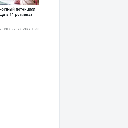
чностный потенциал
ще в 11 регионах
рпоративная ответственность