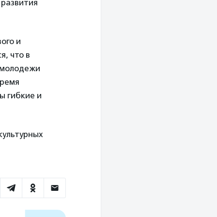
 развития
ого и
, что в
 молодежи
время
ы гибкие и
культурных