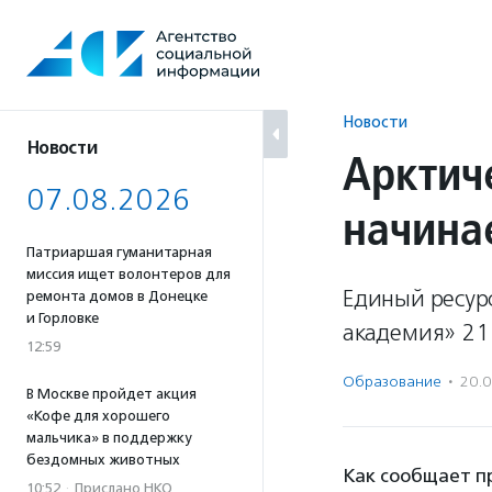
Перейти
к
содержанию
Новости
Новости
Арктич
07.08.2026
начинае
Патриаршая гуманитарная
миссия ищет волонтеров для
Единый ресур
ремонта домов в Донецке
и Горловке
академия» 21
12:59
Образование
·
20.
В Москве пройдет акция
«Кофе для хорошего
мальчика» в поддержку
бездомных животных
Как сообщает п
10:52
·
Прислано НКО