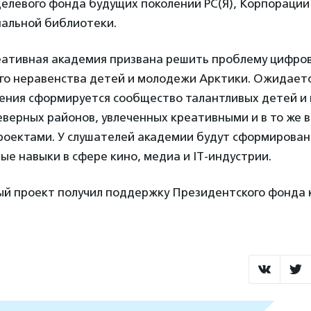
Целевого фонда будущих поколений РС(Я), Корпорации
нальной библиотеки.
еативная академия призвана решить проблему цифров
о неравенства детей и молодежи Арктики. Ожидается
чения сформируется сообщество талантливых детей и
еверных районов, увлеченных креативными и в то же 
оектами. У слушателей академии будут сформирован
е навыки в сфере кино, медиа и IT-индустрии.
й проект получил поддержку Президентского фонда 