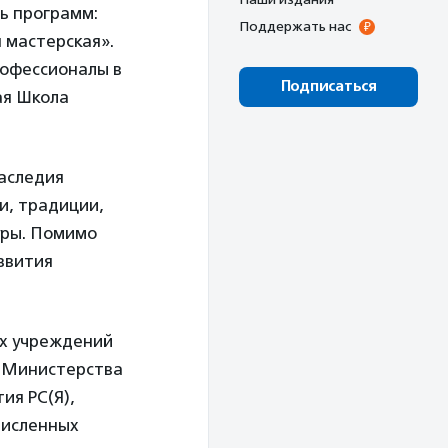
ть программ:
Поддержать нас
 мастерская».
рофессионалы в
Подписаться
ая Школа
наследия
и, традиции,
уры. Помимо
звития
ых учреждений
и Министерства
ия РС(Я),
численных