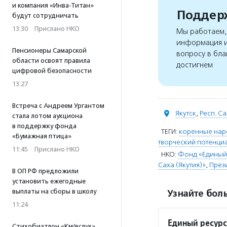
и компания «Инва-Титан»
Поддерж
будут сотрудничать
13:30
·
Прислано НКО
Мы работаем, 
информация и
Пенсионеры Самарской
вопросу в бла
области освоят правила
достигнем
цифровой безопасности
13:27
Встреча с Андреем Ургантом
Якутск
,
Респ. Са
стала лотом аукциона
в поддержку фонда
ТЕГИ:
коренные нар
«Бумажная птица»
творческий потенц
11:45
·
Прислано НКО
НКО:
Фонд «Единый 
Саха (Якутия)»
,
През
В ОП РФ предложили
установить ежегодные
выплаты на сборы в школу
Узнайте боль
11:24
Единый ресурс
Стихобиатлон «Км/вслух»