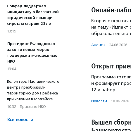
Совфед поддержал
Онлайн-лабо
инициативу о бесплатной
юридической помощи
Вторая открытая
сиротам старше 23 лет
на тему «Импакт 
13:19
образовательного
Президент РФ подписал
Анонсы
·
24.06.2026
·
закон о новых мерах
поддержки молодежных
НКО
Открыт прие
13:04
Программа готови
Волонтеры Наставнического
и формирует про
центра преобразили
12-й набор.
территорию дома ребенка
при колонии в Можайске
Новости
·
10.06.2026
10:32
·
Прислано НКО
Все новости
Вышел сборн
Башкортост