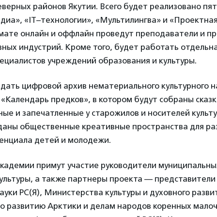
еверных районов Якутии. Всего будет реализовано пя
диа», «IT–технологии», «Мультилингва» и «Проектная
мате онлайн и оффлайн проведут преподаватели и п
вных индустрий. Кроме того, будет работать отдельн
ециалистов учреждений образования и культуры.
здать цифровой архив нематериального культурного 
«Календарь предков», в котором будут собраны сказк
ные и запечатленные у старожилов и носителей культ
озданы общественные креативные пространства для ра
тенциала детей и молодежи.
академии примут участие руководители муниципальн
культуры, а также партнеры проекта — представител
ауки РС(Я), Министерства культуры и духовного развит
о развитию Арктики и делам народов коренных мало