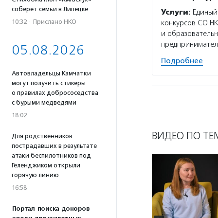
соберет семьи в Липецке
Услуги:
Единый 
10:32
·
Прислано НКО
конкурсов СО Н
и образователь
предприниматель
05.08.2026
Подробнее
Автовладельцы Камчатки
могут получить стикеры
о правилах добрососедства
с бурыми медведями
18:02
ВИДЕО ПО ТЕ
Для родственников
пострадавших в результате
атаки беспилотников под
Геленджиком открыли
горячую линию
16:58
Портал поиска доноров