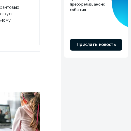
пресс-релиз, анонс
грантовых
Услуги:
Президентский фонд культурных иниц
события.
ческую
могут участвовать НКО, коммерческие органи
ьному
и муниципальные учреждения, проводит проект
,…
выпускает методические рекомендации по…
Подробнее
Прислать новость