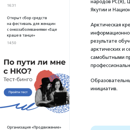
народов РС(Я), 
16:31
Якутии и Нацио
Открыт сбор средств
на фестиваль для женщин
Арктическая кр
с онкозаболеваниями «Еще
информационног
краше в танце»
результате обу
14:50
арктических и с
самобытными пр
профессиональны
Образовательны
инициатив.
Организация «Продвижение»