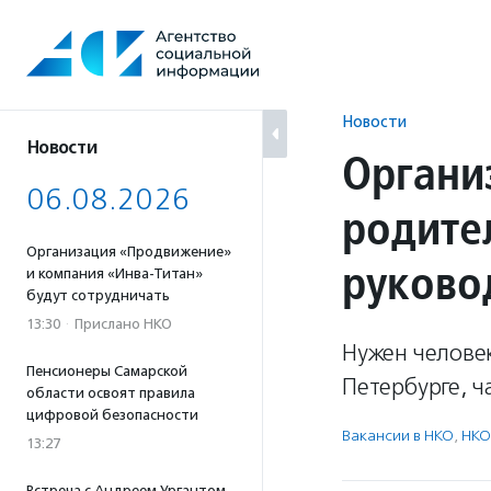
Перейти
к
содержанию
Новости
Новости
Органи
06.08.2026
родите
Организация «Продвижение»
руково
и компания «Инва-Титан»
будут сотрудничать
13:30
·
Прислано НКО
Нужен человек
Пенсионеры Самарской
Петербурге, ч
области освоят правила
цифровой безопасности
Вакансии в НКО
,
НКО
13:27
Встреча с Андреем Ургантом