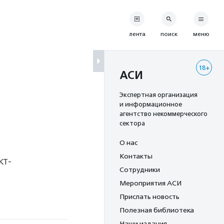
лента
поиск
меню
18+
АСИ
Экспертная организация
и информационное
агентство некоммерческого
сектора
О нас
Контакты
кт-
Сотрудники
Мероприятия АСИ
Прислать новость
Полезная библиотека
Наши издания