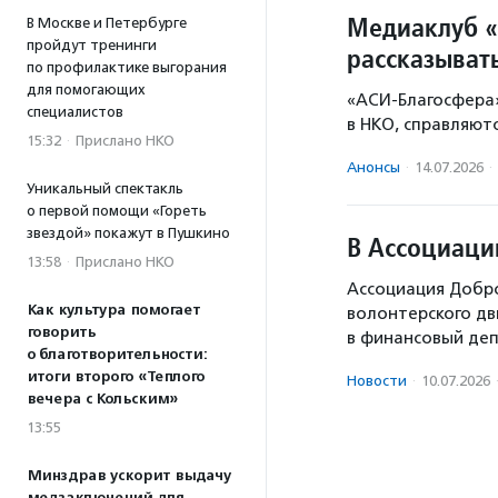
Медиаклуб «
В Москве и Петербурге
пройдут тренинги
рассказыват
по профилактике выгорания
для помогающих
«АСИ-Благосфера»
специалистов
в НКО, справляют
15:32
·
Прислано НКО
Анонсы
·
14.07.2026
·
Уникальный спектакль
о первой помощи «Гореть
звездой» покажут в Пушкино
В Ассоциаци
13:58
·
Прислано НКО
Ассоциация Добро
Как культура помогает
волонтерского дв
говорить
в финансовый де
о благотворительности:
итоги второго «Теплого
Новости
·
10.07.2026
вечера с Кольским»
13:55
Минздрав ускорит выдачу