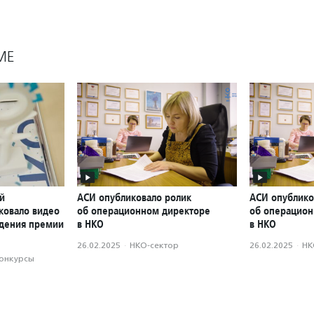
МЕ
й
АСИ опубликовало ролик
АСИ опублико
ковало видео
об операционном директоре
об операцион
ждения премии
в НКО
в НКО
26.02.2025
·
НКО-сектор
26.02.2025
·
НК
конкурсы