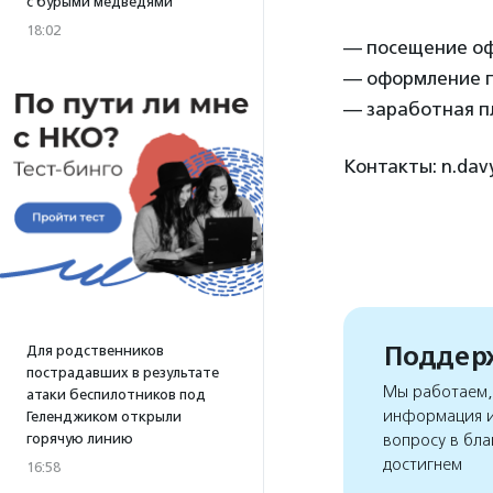
с бурыми медведями
18:02
— посещение офи
— оформление п
— заработная пл
Контакты: n.davy
Поддерж
Для родственников
пострадавших в результате
Мы работаем, 
атаки беспилотников под
информация и
Геленджиком открыли
горячую линию
вопросу в бла
достигнем
16:58