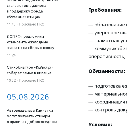
стала лотом аукциона
Требования:
в поддержку фонда
«Бумажная птица»
— образование н
11:45
·
Прислано НКО
— уверенное вл
В ОП РФ предложили
— грамотная уст
установить ежегодные
выплаты на сборы в школу
— коммуникабель
11:24
оперативность,
Стихобиатлон «Км/вслух»
Обязанности:
соберет семьи в Липецке
10:32
·
Прислано НКО
— подготовка е
— материальное
05.08.2026
— координация в
— контроль док
Автовладельцы Камчатки
могут получить стикеры
о правилах добрососедства
Условия: