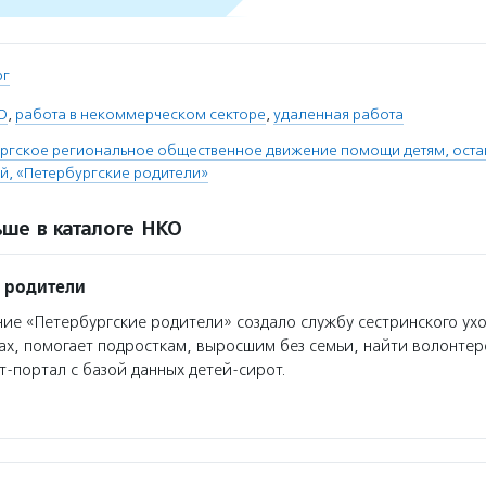
рг
О
,
работа в некоммерческом секторе
,
удаленная работа
ргское региональное общественное движение помощи детям, оста
й, «Петербургские родители»
ше в каталоге НКО
 родители
е «Петербургские родители» создало службу сестринского ухо
ах, помогает подросткам, выросшим без семьи, найти волонтер
т-портал с базой данных детей-сирот.