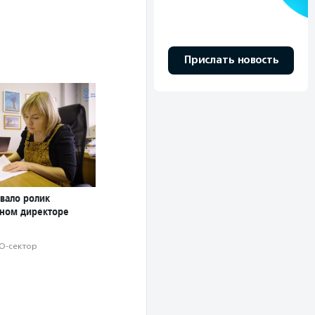
Прислать новость
вало ролик
ном директоре
О-сектор