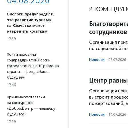
04.08.2026
РЕКОМЕНДУЕ
Биологи предупредили,
что развитие туризма
Благотворит
на Камчатке может
сотрудников
навредить косаткам
17:59
Организация приг
по социальной по
Почти половина
Новости
·
27.07.2026
соцпредприятий России
сосредоточена в 10 регионах
страны — фонд «Наше
будущее»
Центр равны
17:46
Организация приг
выстроит процес
Принимаются заявки
на конкурс эссе
пожертвований, а 
«Добро.Центр — человеку
будущего»
Новости
·
14.07.2026
17:39