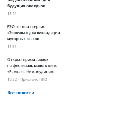
медзаключений для
будущих опекунов
13:21
РЭО готовит сервис
«Экопульс» для ликвидации
мусорных свалок
11:55
Открыт прием заявок
на фестиваль малого кино
«Рамка» в Нижнеудинске
10:32
·
Прислано НКО
Все новости