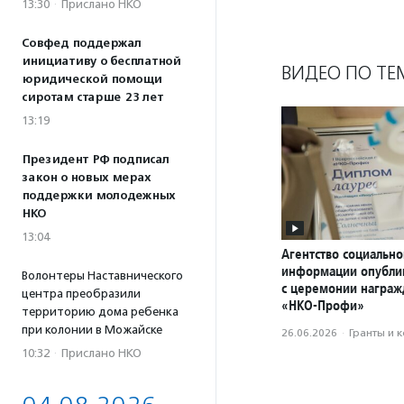
13:30
·
Прислано НКО
Совфед поддержал
инициативу о бесплатной
ВИДЕО ПО ТЕ
юридической помощи
сиротам старше 23 лет
13:19
Президент РФ подписал
закон о новых мерах
поддержки молодежных
НКО
13:04
Агентство социально
информации опубли
Волонтеры Наставнического
с церемонии награ
центра преобразили
«НКО-Профи»
территорию дома ребенка
при колонии в Можайске
26.06.2026
·
Гранты и 
10:32
·
Прислано НКО