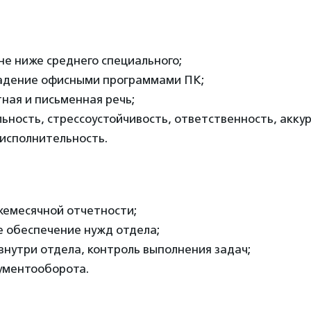
е ниже среднего специального;
адение офисными программами ПК;
ная и письменная речь;
ность, стрессоустойчивость, ответственность, акку
 исполнительность.
жемесячной отчетности;
 обеспечение нужд отдела;
нутри отдела, контроль выполнения задач;
ументооборота.