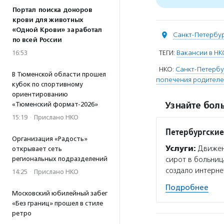
Портал поиска доноров
крови для животных
«Одной Крови» заработал
Санкт-Петербу
по всей России
ТЕГИ:
Вакансии в НК
16:53
НКО:
Санкт-Петербу
В Тюменской области прошел
попечения родителе
кубок по спортивному
ориентированию
Узнайте боль
«Тюменский формат-2026»
15:19
·
Прислано НКО
Петербургские
Организация «Радость»
Услуги:
Движени
открывает сеть
региональных подразделений
сирот в больниц
создало интерне
14:25
·
Прислано НКО
Подробнее
Московский юбилейный забег
«Без границ» прошел в стиле
ретро