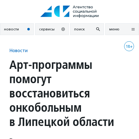
Перейти
к
содержанию
новости
сервисы
поиск
меню
18+
Новости
Арт-программы
помогут
восстановиться
онкобольным
в Липецкой области