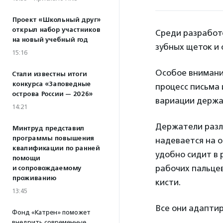
Проект «Школьный друг»
открыл набор участников
Среди разработо
на новый учебный год
зубных щеток и 
15:16
Особое внимани
Стали известны итоги
конкурса «Заповедные
процесс письма 
острова России — 2026»
вариации держа
14:21
Держатели разл
Минтруд представил
программы повышения
надевается на о
квалификации по ранней
удобно сидит в 
помощи
рабочих пальце
и сопровождаемому
проживанию
кисти.
13:45
Все они адаптир
Фонд «Катрен» поможет
внедрить современные