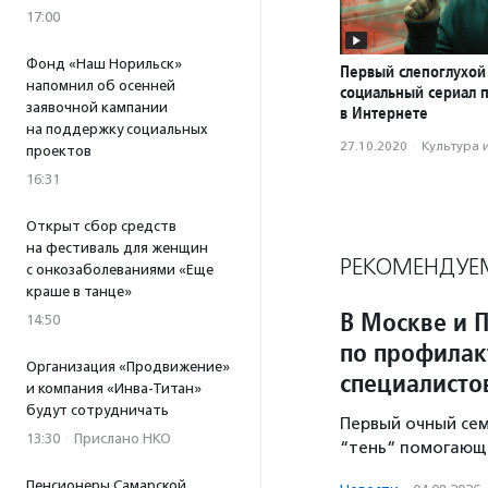
17:00
Фонд «Наш Норильск»
Первый слепоглухой
напомнил об осенней
социальный сериал 
заявочной кампании
в Интернете
на поддержку социальных
27.10.2020
·
Культура 
проектов
16:31
Открыт сбор средств
на фестиваль для женщин
РЕКОМЕНДУЕ
с онкозаболеваниями «Еще
краше в танце»
В Москве и 
14:50
по профилак
Организация «Продвижение»
специалисто
и компания «Инва-Титан»
будут сотрудничать
Первый очный се
13:30
·
Прислано НКО
“тень“ помогающе
Пенсионеры Самарской