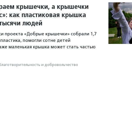
раем крышечки, а крышечки
с»: как пластиковая крышка
тысячи людей
ики проекта «Добрые крышечки» собрали 1,7
пластика, помогли сотне детей
даже маленькая крышка может стать частью
Благотвори­тель­ность и доброволь­чест­во