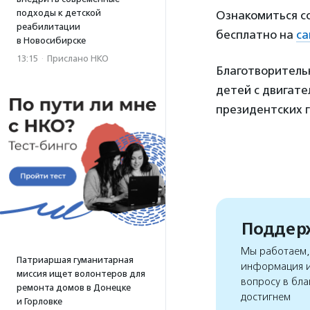
подходы к детской
Ознакомиться с
реабилитации
бесплатно на
са
в Новосибирске
13:15
·
Прислано НКО
Благотворительн
детей с двигат
президентских г
Поддерж
Мы работаем, 
Патриаршая гуманитарная
информация и
миссия ищет волонтеров для
вопросу в бла
ремонта домов в Донецке
достигнем
и Горловке