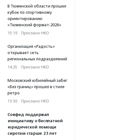
В Тюменской области прошел
кубок по спортивному
ориентированию
«Тюменский формат-2026»
15:19
·
Прислано НКО
Организация «Радость»
открывает сеть
региональных подразделений
14:25
·
Прислано НКО
Московский юбилейный забег
«Без границ» прошел в стиле
ретро
13:30
·
Прислано НКО
Совфед поддержал
инициативу о бесплатной
юридической помощи
сиротам старше 23 лет