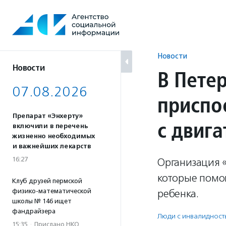
Перейти
к
содержанию
Новости
Новости
В Пете
07.08.2026
приспо
Препарат «Энхерту»
с двиг
включили в перечень
жизненно необходимых
и важнейших лекарств
16:27
Организация 
которые помо
Клуб друзей пермской
физико-математической
ребенка.
школы № 146 ищет
фандрайзера
Люди с инвалидност
15:35
·
Прислано НКО