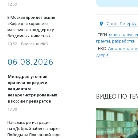
12:59
В Москве пройдет акция
Санкт-Петербу
«Кофе для хорошего
мальчика» в поддержку
ТЕГИ:
дети с наруш
бездомных животных
гранты
,
разработки
10:52
·
Прислано НКО
НКО:
Автономная не
двери"
06.08.2026
Минздрав уточнил
правила передачи
пациентам
ВИДЕО ПО ТЕ
незарегистрированных
в России препаратов
17:30
Началась регистрация
на «Добрый забег» в парке
Победы на Поклонной горе