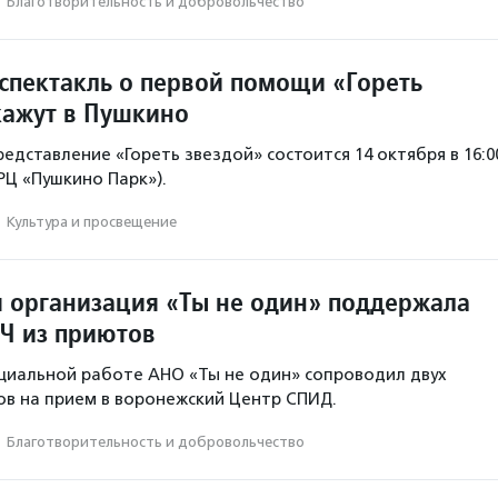
·
Благотвори­тель­ность и доброволь­чест­во
спектакль о первой помощи «Гореть
кажут в Пушкино
едставление «Гореть звездой» состоится 14 октября в 16:0
ТРЦ «Пушкино Парк»).
·
Культура и просвещение
 организация «Ты не один» поддержала
Ч из приютов
циальной работе АНО «Ты не один» сопроводил двух
в на прием в воронежский Центр СПИД.
·
Благотвори­тель­ность и доброволь­чест­во