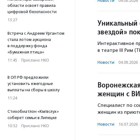
Новости
·
04.08.2026
области освоят правила
цифровой безопасности
13:27
Уникальный 
звездой» по
Встреча с Андреем Ургантом
стала лотом аукциона
Интерактивное пр
в поддержку фонда
в театре III Рим (
«Бумажная птица»
11:45
·
Прислано НКО
Новости
·
04.08.2026
В ОП РФ предложили
Воронежская
установить ежегодные
выплаты на сборы в школу
женщин с ВИ
11:24
Специалист по со
Стихобиатлон «Км/вслух»
женщин из приюто
соберет семьи в Липецке
Новости
·
16.07.2026
10:32
·
Прислано НКО