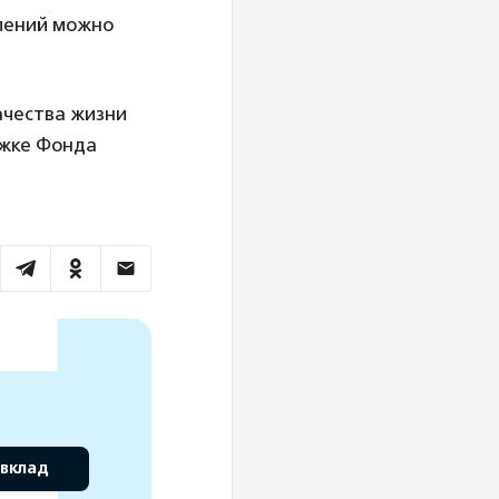
блений можно
ачества жизни
ржке Фонда
 вклад