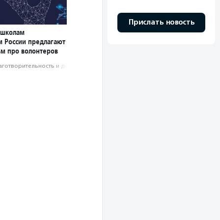
Прислать новость
 школам
м России предлагают
ьм про волонтеров
аготвори­тель­ность и доброволь­чест­во