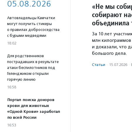
05.08.2026
«Не мы соби
собирают на
Автовладельцы Камчатки
объединила 
могут получить стикеры
о правилах добрососедства
За 10 лет участн
с бурыми медведями
млн килограммов 
18:02
и доказали, что 
большого дела.
Для родственников
пострадавших в результате
Статьи
·
15.07.2026
·
атаки беспилотников под
Геленджиком открыли
горячую линию
16:58
Портал поиска доноров
крови для животных
«Одной Крови» заработал
по всей России
16:53