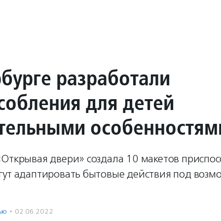
рбурге разработали
собления для детей
ательными особенностям
«Открывая двери» создала 10 макетов приспо
гут адаптировать бытовые действия под возм
ью
·
02.06.2022