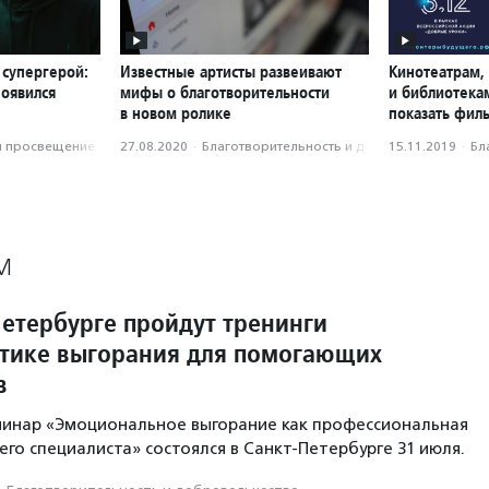
 супергерой:
Известные артисты развеивают
Кинотеатрам,
появился
мифы о благотворительности
и библиотека
в новом ролике
показать фил
и просвещение
27.08.2020
·
Благотвори­тель­ность и доброволь­чест­во
15.11.2019
·
Бл
М
Петербурге пройдут тренинги
тике выгорания для помогающих
в
минар «Эмоциональное выгорание как профессиональная
го специалиста» состоялся в Санкт-Петербурге 31 июля.