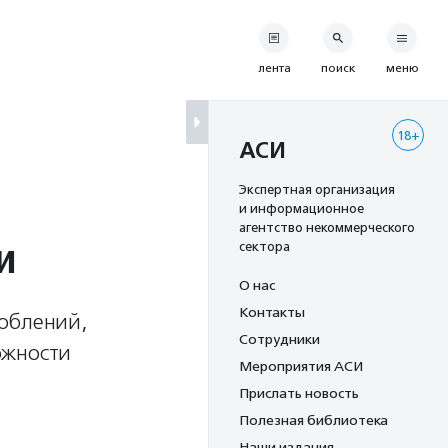
лента
поиск
меню
18+
АСИ
Экспертная организация
и информационное
агентство некоммерческого
и
сектора
О нас
Контакты
соблений,
Сотрудники
ожности
Мероприятия АСИ
Прислать новость
Полезная библиотека
Наши издания