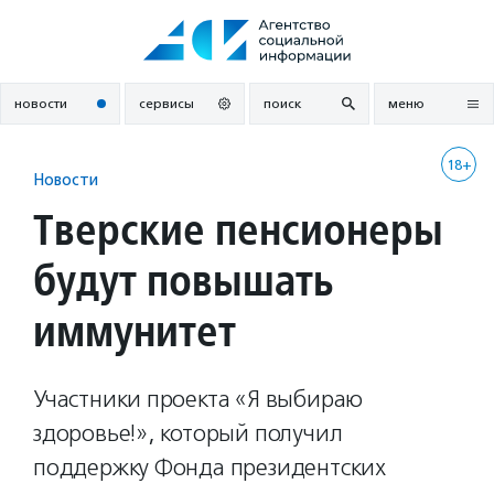
Перейти
к
содержанию
новости
сервисы
поиск
меню
18+
Новости
Тверские пенсионеры
будут повышать
иммунитет
Участники проекта «Я выбираю
здоровье!», который получил
поддержку Фонда президентских