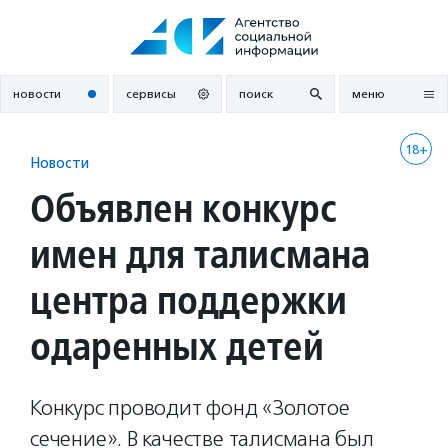
Перейти
к
содержанию
новости
сервисы
поиск
меню
18+
Новости
Объявлен конкурс
имен для талисмана
центра поддержки
одаренных детей
Конкурс проводит фонд «Золотое
сечение». В качестве талисмана был