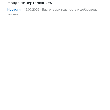
фонда пожертвованием.
Новости
·
13.07.2026
·
Благотвори­тель­ность и доброволь­
чест­во