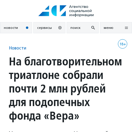
Перейти
к
содержанию
новости
сервисы
поиск
меню
18+
Новости
На благотворительном
триатлоне собрали
почти 2 млн рублей
для подопечных
фонда «Вера»