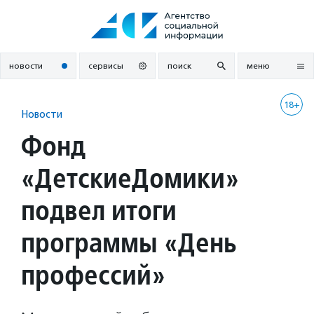
Перейти
к
содержанию
новости
сервисы
поиск
меню
18+
Новости
Фонд
«ДетскиеДомики»
подвел итоги
программы «День
профессий»