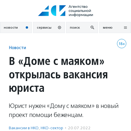
Перейти
к
содержанию
новости
сервисы
поиск
меню
18+
Новости
В «Доме с маяком»
открылась вакансия
юриста
Юрист нужен «Дому с маяком» в новый
проект помощи беженцам.
Вакансии в НКО
,
НКО-сектор
·
20.07.2022