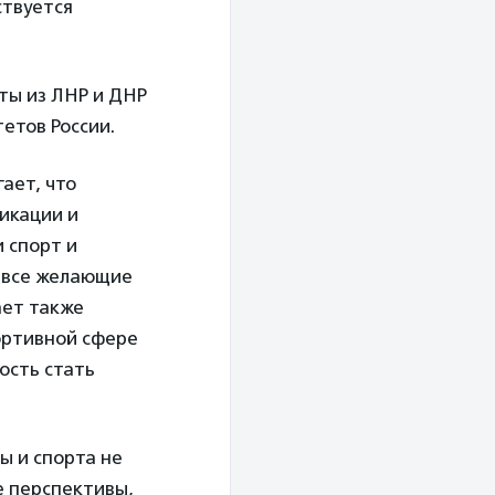
ствуется
ты из ЛНР и ДНР
етов России.
ает, что
икации и
 спорт и
ь все желающие
ает также
ортивной сфере
ность стать
ы и спорта не
е перспективы,