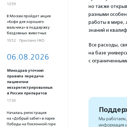
12:59
но также откры
разными особен
В Москве пройдет акция
работы в мире,
«Кофе для хорошего
мальчика» в поддержку
знаний и квалиф
бездомных животных
10:52
·
Прислано НКО
Все расходы, св
на базе универс
06.08.2026
с ограниченным
Минздрав уточнил
правила передачи
пациентам
незарегистрированных
в России препаратов
17:30
Поддерж
Началась регистрация
на «Добрый забег» в парке
Мы работаем, 
Победы на Поклонной горе
информация и