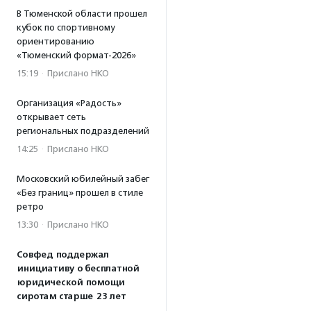
В Тюменской области прошел
кубок по спортивному
ориентированию
«Тюменский формат-2026»
15:19
·
Прислано НКО
Организация «Радость»
открывает сеть
региональных подразделений
14:25
·
Прислано НКО
Московский юбилейный забег
«Без границ» прошел в стиле
ретро
13:30
·
Прислано НКО
Совфед поддержал
инициативу о бесплатной
юридической помощи
сиротам старше 23 лет