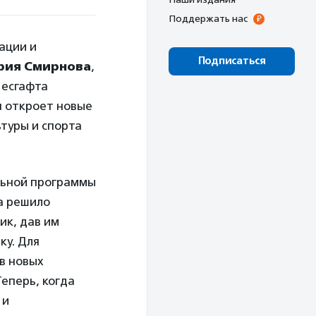
Поддержать нас
ации и
Подписаться
рия Смирнова
,
Лесгафта
я откроет новые
туры и спорта
льной программы
а решило
ик, дав им
ку. Для
 в новых
еперь, когда
 и