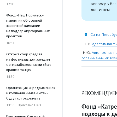
вопросу в бла
17:00
достигнем
Фонд «Наш Норильск»
напомнил об осенней
заявочной кампании
на поддержку социальных
Санкт-Петербу
проектов
16:31
ТЕГИ:
адаптивная фи
НКО:
Автономная не
Открыт сбор средств
ограниченными воз
на фестиваль для женщин
с онкозаболеваниями «Еще
краше в танце»
14:50
Организация «Продвижение»
РЕКОМЕНДУЕ
и компания «Инва-Титан»
будут сотрудничать
Фонд «Катре
13:30
·
Прислано НКО
подходы к д
Пенсионеры Самарской