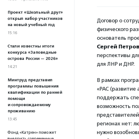
Проект «Школьный друг»
открыл набор участников
Договор о сотр
на новый учебный год
физического ра
15:16
основатель про
Сергей Петро
Стали известны итоги
конкурса «Заповедные
перспективы для
острова России — 2026»
для ЛНР и ДНР.
14:21
В рамках прогр
Минтруд представил
программы повышения
«РАС (развитие 
квалификации по ранней
поддержать спец
помощи
и сопровождаемому
возможность пол
проживанию
представителей 
13:45
регионах нет: л
нужно возобновл
Фонд «Катрен» поможет
внедрить современные