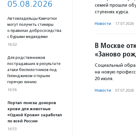
05.08.2026
семей прошли обу
ступенях курса.
Автовладельцы Камчатки
Новости
·
17.07.2026
могут получить стикеры
о правилах добрососедства
с бурыми медведями
В Москве отк
18:02
«Заново ро
Для родственников
пострадавших в результате
Социальный обра
атаки беспилотников под
на новую професс
Геленджиком открыли
20 июля.
горячую линию
16:58
Новости
·
07.07.2026
Портал поиска доноров
крови для животных
«Одной Крови» заработал
по всей России
16:53