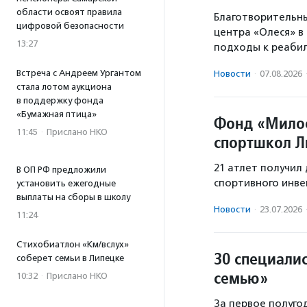
области освоят правила
Благотворительн
цифровой безопасности
центра «Олеся» в
13:27
подходы к реабил
Встреча с Андреем Ургантом
Новости
·
07.08.2026
стала лотом аукциона
в поддержку фонда
«Бумажная птица»
Фонд «Милос
11:45
·
Прислано НКО
спортшкол Л
21 атлет получи
В ОП РФ предложили
спортивного инве
установить ежегодные
выплаты на сборы в школу
Новости
·
23.07.2026
11:24
Стихобиатлон «Км/вслух»
30 специали
соберет семьи в Липецке
семью»
10:32
·
Прислано НКО
За первое полуго