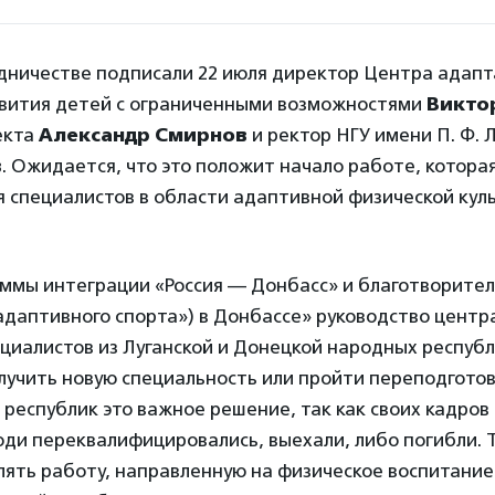
удничестве подписали 22 июля директор Центра адапт
звития детей с ограниченными возможностями
Викто
екта
Александр Смирнов
и ректор НГУ имени П. Ф. 
в
. Ожидается, что это положит начало работе, котора
 специалистов в области адаптивной физической куль
аммы интеграции «Россия — Донбасс» и благотворите
адаптивного спорта») в Донбассе» руководство центр
иалистов из Луганской и Донецкой народных республ
учить новую специальность или пройти переподготов
республик это важное решение, так как своих кадров
юди переквалифицировались, выехали, либо погибли. Т
ять работу, направленную на физическое воспитание