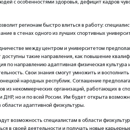
юдей с особенностями здоровья, дефицит кадров чув
зволит регионам быстро влиться в работу: специалис
ание в стенах одного из лучших спортивных университ
удничестве между центром и университетом предполаг
т доступны такие направления, как повышение квалиф
ия по направлению адаптивная физическая культура и
ельность. Свои знания смогут умножить и восполнит
Донецкой народных республик. Соглашение предполаг
ров из некоммерческих организаций, работающих в сп
 и ДНР, но и по всей России. Им будет открыта возмож
в области адаптивной физкультуры.
дут возможность специалистам в области физкультур
ься в своей деятельности и получать новые карьерны