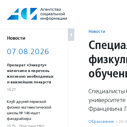
Перейти
к
содержанию
Новости
Новости
Специа
07.08.2026
физкул
Препарат «Энхерту»
обучен
включили в перечень
жизненно необходимых
и важнейших лекарств
16:27
Специалисты 
университете 
Клуб друзей пермской
физико-математической
Францевича Л
школы № 146 ищет
фандрайзера
Образование
·
26.
15:35
·
Прислано НКО