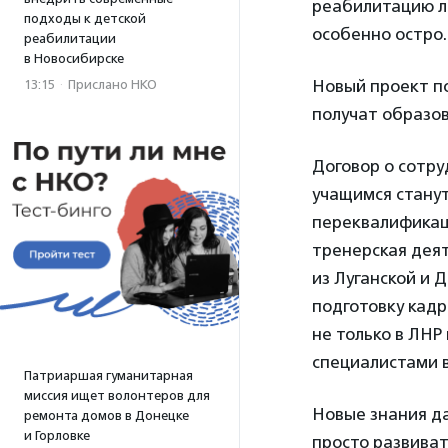
реабилитацию л
подходы к детской
особенно остро.
реабилитации
в Новосибирске
Новый проект по
13:15
·
Прислано НКО
получат образов
Договор о сотр
учащимся стану
переквалификац
тренерская деят
из Луганской и 
подготовку кад
не только в ЛНР
специалистами 
Патриаршая гуманитарная
миссия ищет волонтеров для
Новые знания да
ремонта домов в Донецке
и Горловке
просто развиват