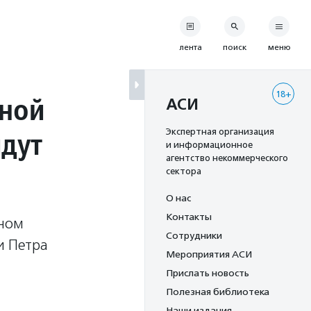
лента
поиск
меню
18+
вной
АСИ
йдут
Экспертная организация
и информационное
агентство некоммерческого
сектора
О нас
Контакты
нном
Сотрудники
и Петра
Мероприятия АСИ
Прислать новость
Полезная библиотека
Наши издания