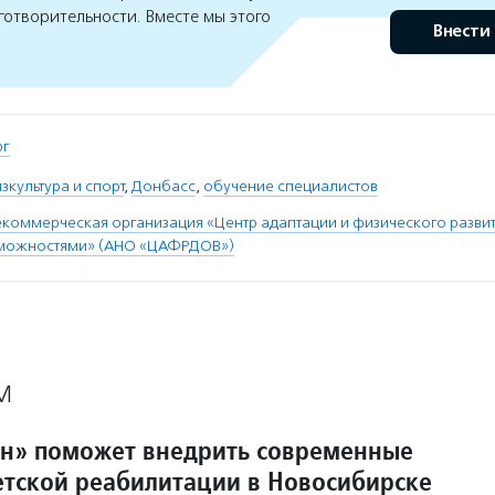
готворительности. Вместе мы этого
Внести
рг
зкультура и спорт
,
Донбасс
,
обучение специалистов
коммерческая организация «Центр адаптации и физического развит
можностями» (АНО «ЦАФРДОВ»)
М
н» поможет внедрить современные
етской реабилитации в Новосибирске