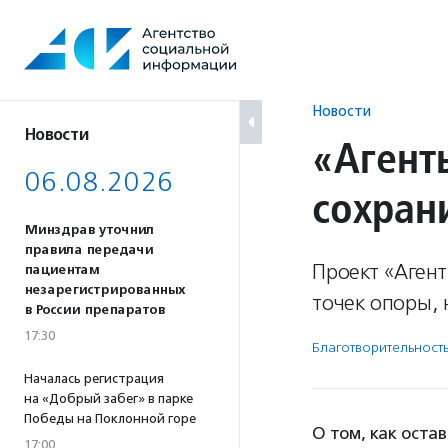
Перейти
к
содержанию
Новости
Новости
«Агент
06.08.2026
сохран
Минздрав уточнил
правила передачи
Проект «Аген
пациентам
незарегистрированных
точек опоры,
в России препаратов
17:30
Благотвори­тель­ност
Началась регистрация
на «Добрый забег» в парке
Победы на Поклонной горе
О том, как оста
17:00