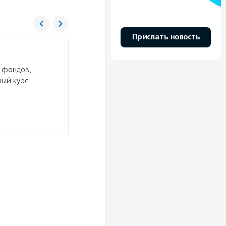
Прислать новость
Хрупкие люди
 фондов,
Услуги:
Фонд «Хрупкие люди» организует фи
ный курс
с несовершенным остеогенезом в двух клиника
Новгороде, проводит детский лагерь, реализу
взрослых, предоставляет…
Подробнее