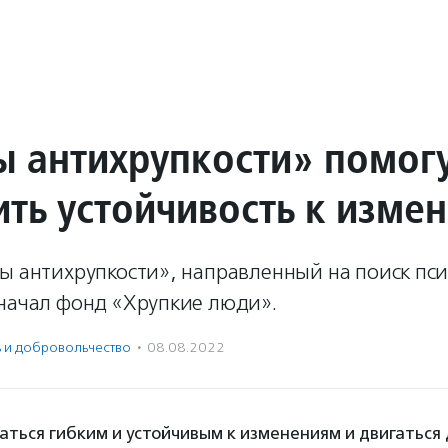
ы антихрупкости» помог
ить устойчивость к изме
ты антихрупкости», направленный на поиск пс
 начал фонд «Хрупкие люди».
ь и доброволь­чест­во
·
08.08.2022
ваться гибким и устойчивым к изменениям и двигаться