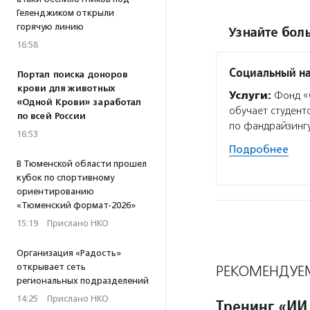
Геленджиком открыли
горячую линию
Узнайте боль
16:58
Социальный н
Портал поиска доноров
крови для животных
Услуги:
Фонд «С
«Одной Крови» заработал
обучает студент
по всей России
по фандрайзингу
16:53
Подробнее
В Тюменской области прошел
кубок по спортивному
ориентированию
«Тюменский формат-2026»
15:19
·
Прислано НКО
Организация «Радость»
открывает сеть
РЕКОМЕНДУЕ
региональных подразделений
14:25
·
Прислано НКО
Тренинг «ИИ