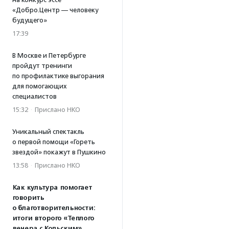
«Добро.Центр — человеку
будущего»
17:39
В Москве и Петербурге
пройдут тренинги
по профилактике выгорания
для помогающих
специалистов
15:32
·
Прислано НКО
Уникальный спектакль
о первой помощи «Гореть
звездой» покажут в Пушкино
13:58
·
Прислано НКО
Как культура помогает
говорить
о благотворительности:
итоги второго «Теплого
вечера с Кольским»