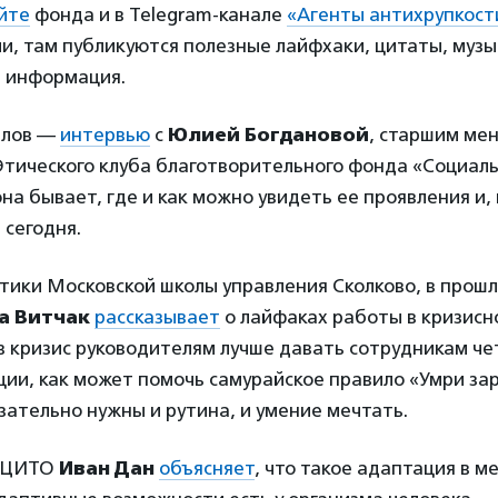
йте
фонда и в Telegram-канале
«Агенты антихрупкост
и, там публикуются полезные лайфхаки, цитаты, музы
 информация.
алов —
интервью
с
Юлией Богдановой
, старшим ме
Этического клуба благотворительного фонда «Социал
она бывает, где и как можно увидеть ее проявления и,
 сегодня.
тики Московской школы управления Сколково, в прош
а Витчак
рассказывает
о лайфаках работы в кризисно
 в кризис руководителям лучше давать сотрудникам че
ии, как может помочь самурайское правило «Умри за
зательно нужны и рутина, и умение мечтать.
д ЦИТО
Иван Дан
объясняет
, что такое адаптация в м