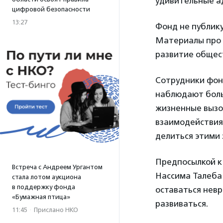
удивительные а
цифровой безопасности
13:27
Фонд не публику
Материалы про 
развитие общес
Сотрудники фонд
наблюдают больш
жизненные вызо
взаимодействия 
делиться этими 
Предпосылкой к 
Встреча с Андреем Ургантом
Нассима Талеба 
стала лотом аукциона
в поддержку фонда
оставаться невр
«Бумажная птица»
развиваться.
11:45
·
Прислано НКО