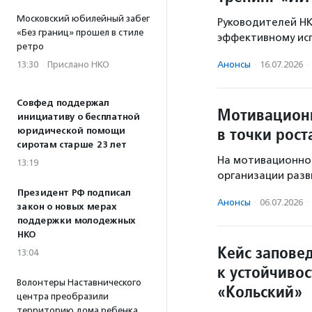
Московский юбилейный забег
Руководителей НК
«Без границ» прошел в стиле
эффективному исп
ретро
13:30
·
Прислано НКО
Анонсы
·
16.07.2026
·
Совфед поддержал
Мотивационн
инициативу о бесплатной
в точки рост
юридической помощи
сиротам старше 23 лет
На мотивационной
13:19
организации разв
Президент РФ подписал
Анонсы
·
06.07.2026
·
закон о новых мерах
поддержки молодежных
НКО
Кейс заповед
13:04
к устойчиво
Волонтеры Наставнического
«Кольский»
центра преобразили
территорию дома ребенка