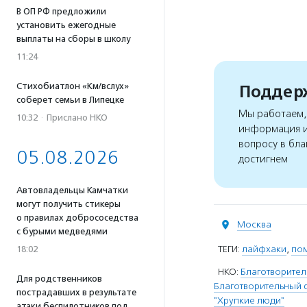
В ОП РФ предложили
установить ежегодные
выплаты на сборы в школу
11:24
Стихобиатлон «Км/вслух»
Поддерж
соберет семьи в Липецке
Мы работаем, 
10:32
·
Прислано НКО
информация и
вопросу в бла
05.08.2026
достигнем
Автовладельцы Камчатки
могут получить стикеры
о правилах добрососедства
Москва
с бурыми медведями
ТЕГИ:
лайфхаки
,
пом
18:02
НКО:
Благотворител
Для родственников
Благотворительный 
пострадавших в результате
"Хрупкие люди"
атаки беспилотников под