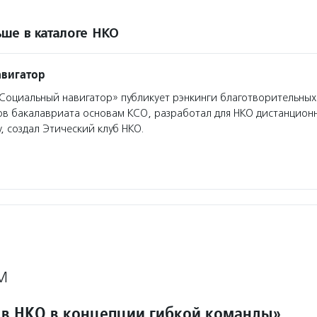
ше в каталоге НКО
авигатор
оциальный навигатор» публикует рэнкинги благотворительных
ов бакалавриата основам КСО, разработал для НКО дистанцион
, создал Этический клуб НКО.
М
 в НКО в концепции гибкой команды»