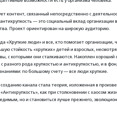
даптивные возможности есть у организма человека.
ет контент, связанный непосредственно с деятельно
антихрупкость — это социальный вклад организации в
тва. Проект ориентирован на широкую аудиторию.
а «Хрупкие люди» и все, кто помогает организации, 
ую стойкость «хрупких» детей и взрослых, несмотря
вы, с которыми они сталкиваются. Накоплен хороший
с разного рода хрупкостью и антихрупкостью, и в фо
знаниями: по большому счету — все люди хрупкие.
созданию канала стала теория, изложенная в произв
«Антихрупкость», как при столкновении с хаосом жиз
едимым, но и становиться лучше прежнего, эволюцио