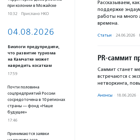
Рассказываем, ка
при колонии в Можайске
поддержке эндау
10:32
·
Прислано НКО
работы на много 
времена.
04.08.2026
Статьи
·
24.06.2026
·
Биологи предупредили,
что развитие туризма
PR-саммит п
на Камчатке может
навредить косаткам
Саммит станет м
17:59
встречаются с эк
нетворкинга, пов
Почти половина
соцпредприятий России
Анонсы
·
18.06.2026
·
сосредоточена в 10 регионах
страны — фонд «Наше
будущее»
17:46
Принимаются заявки
на конкурс эссе