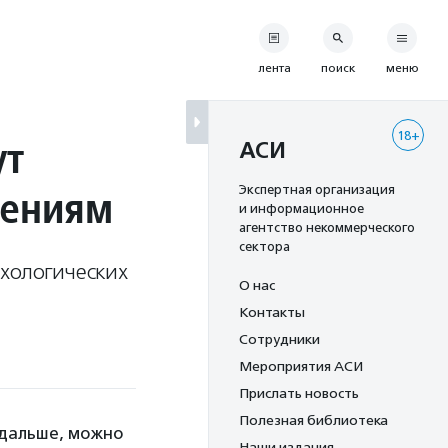
лента
поиск
меню
18+
ут
АСИ
нениям
Экспертная организация
и информационное
агентство некоммерческого
сектора
ихологических
О нас
Контакты
Сотрудники
Мероприятия АСИ
Прислать новость
Полезная библиотека
 дальше, можно
Наши издания