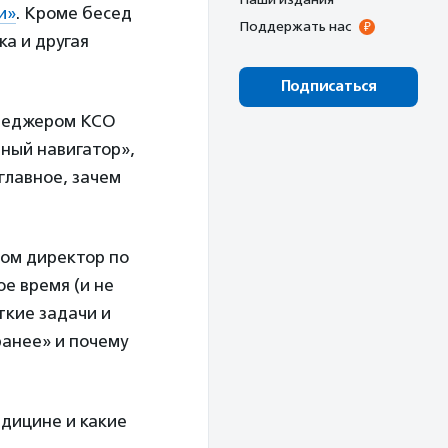
и»
. Кроме бесед
Поддержать нас
ка и другая
Подписаться
неджером КСО
ьный навигатор»,
 главное, зачем
лом директор по
е время (и не
ткие задачи и
ранее» и почему
едицине и какие