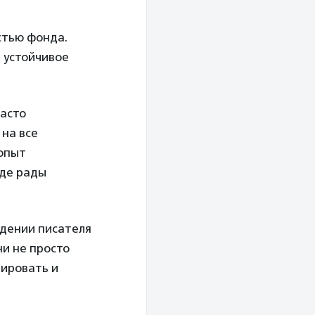
стью фонда.
 устойчивое
часто
 на все
 опыт
нде рады
едении писателя
ни не просто
нировать и