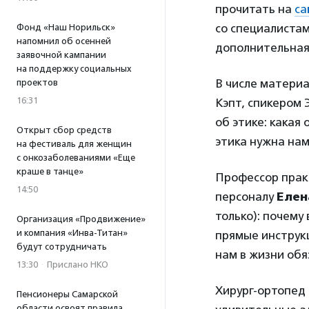
прочитать на
са
со специалистам
Фонд «Наш Норильск»
напомнил об осенней
дополнительная
заявочной кампании
на поддержку социальных
В числе матери
проектов
16:31
Кэпт, спикером 
об этике: какая 
Открыт сбор средств
этика нужна нам
на фестиваль для женщин
с онкозаболеваниями «Еще
краше в танце»
Профессор прак
14:50
персоналу
Елен
только): почему
Организация «Продвижение»
и компания «Инва-Титан»
прямые инструкц
будут сотрудничать
нам в жизни обя
13:30
·
Прислано НКО
Хирург-ортопе
Пенсионеры Самарской
области освоят правила