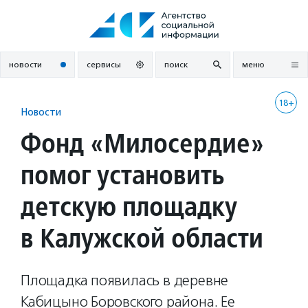
Перейти
к
содержанию
новости
сервисы
поиск
меню
18+
Новости
Фонд «Милосердие»
помог установить
детскую площадку
в Калужской области
Площадка появилась в деревне
Кабицыно Боровского района. Ее