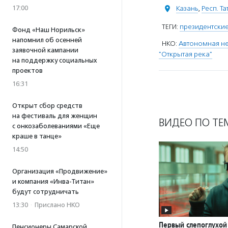
17:00
Казань
,
Респ. Т
ТЕГИ:
президентские
Фонд «Наш Норильск»
напомнил об осенней
НКО:
Автономная не
заявочной кампании
"Открытая река"
на поддержку социальных
проектов
16:31
Открыт сбор средств
на фестиваль для женщин
ВИДЕО ПО ТЕ
с онкозаболеваниями «Еще
краше в танце»
14:50
Организация «Продвижение»
и компания «Инва-Титан»
будут сотрудничать
13:30
·
Прислано НКО
Первый слепоглухой
Пенсионеры Самарской