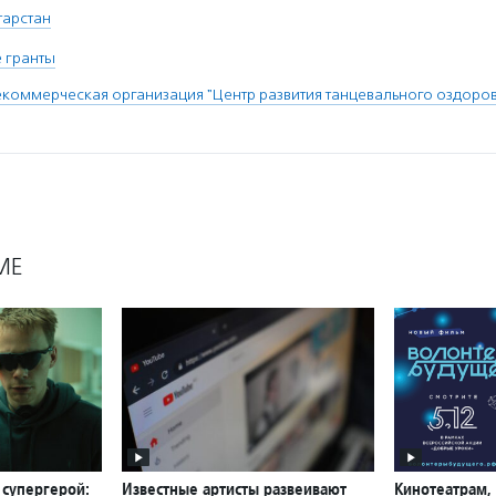
атарстан
 гранты
коммерческая организация "Центр развития танцевального оздоро
МЕ
 супергерой:
Известные артисты развеивают
Кинотеатрам,