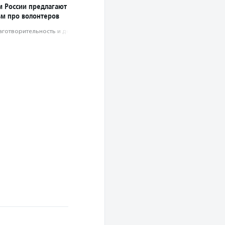
м России предлагают
ьм про волонтеров
аготвори­тель­ность и доброволь­чест­во