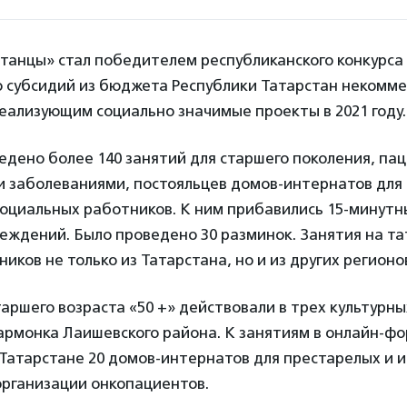
танцы» стал победителем республиканского конкурса
 субсидий из бюджета Республики Татарстан некомм
еализующим социально значимые проекты в 2021 году.
едено более 140 занятий для старшего поколения, пац
и заболеваниями, постояльцев домов-интернатов для
социальных работников. К ним прибавились 15-минутн
еждений. Было проведено 30 разминок. Занятия на та
иков не только из Татарстана, но и из других регионо
аршего возраста «50 +» действовали в трех культурн
армонка Лаишевского района. К занятиям в онлайн-ф
Татарстане 20 домов-интернатов для престарелых и и
рганизации онкопациентов.