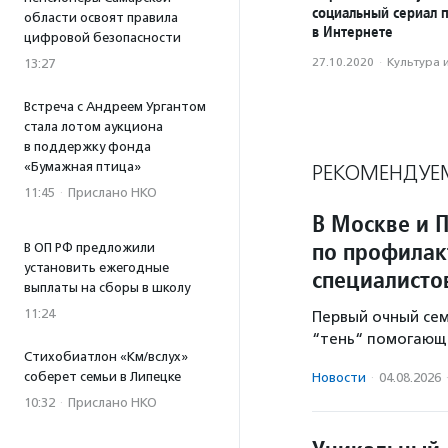
социальный сериал 
области освоят правила
в Интернете
цифровой безопасности
27.10.2020
·
Культура 
13:27
Встреча с Андреем Ургантом
стала лотом аукциона
в поддержку фонда
«Бумажная птица»
РЕКОМЕНДУЕ
11:45
·
Прислано НКО
В Москве и 
по профилак
В ОП РФ предложили
установить ежегодные
специалисто
выплаты на сборы в школу
11:24
Первый очный се
“тень“ помогающе
Стихобиатлон «Км/вслух»
соберет семьи в Липецке
Новости
·
04.08.2026
10:32
·
Прислано НКО