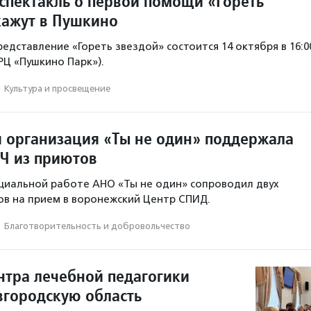
спектакль о первой помощи «Гореть
кажут в Пушкино
едставление «Гореть звездой» состоится 14 октября в 16:0
ТРЦ «Пушкино Парк»).
·
Культура и просвещение
 организация «Ты не один» поддержала
Ч из приютов
циальной работе АНО «Ты не один» сопроводил двух
в на прием в воронежский Центр СПИД.
·
Благотвори­тель­ность и доброволь­чест­во
нтра лечебной педагогики
вгородскую область