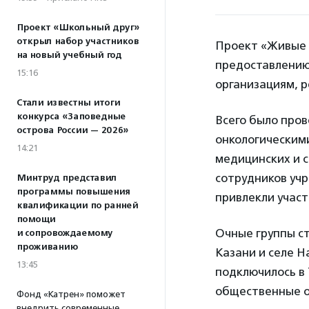
Проект «Школьный друг»
открыл набор участников
Проект «Живые 
на новый учебный год
предоставлению
15:16
организациям, р
Стали известны итоги
конкурса «Заповедные
Всего было пров
острова России — 2026»
онкологическим
14:21
медицинских и 
сотрудников учр
Минтруд представил
программы повышения
привлекли участн
квалификации по ранней
помощи
Очные группы ст
и сопровождаемому
проживанию
Казани и селе Н
13:45
подключилось в 
общественные о
Фонд «Катрен» поможет
внедрить современные