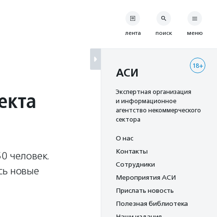
лента
поиск
меню
18+
АСИ
екта
Экспертная организация
и информационное
агентство некоммерческого
сектора
О нас
Контакты
0 человек.
Сотрудники
сь новые
Мероприятия АСИ
Прислать новость
Полезная библиотека
Наши издания