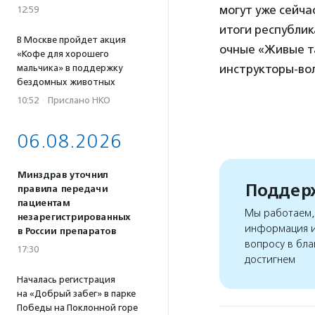
могут уже сейч
12:59
итоги республик
В Москве пройдет акция
очные «Живые та
«Кофе для хорошего
инструкторы-во
мальчика» в поддержку
бездомных животных
10:52
·
Прислано НКО
06.08.2026
Минздрав уточнил
Поддерж
правила передачи
пациентам
Мы работаем, 
незарегистрированных
информация и
в России препаратов
вопросу в бла
17:30
достигнем
Началась регистрация
на «Добрый забег» в парке
Победы на Поклонной горе