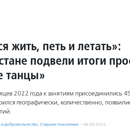
я жить, петь и летать»:
стане подвели итоги про
 танцы»
яцев 2022 года к занятиям присоединились 45
рился географически, количественно, появили
тий.
ь и доброволь­чест­во
,
Старшее поколение
·
06.09.2022