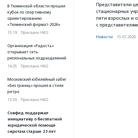
Представители це
В Тюменской области прошел
стационарных уч
кубок по спортивному
пяти взрослых и 
ориентированию
«Тюменский формат-2026»
с представителям
15:19
·
Прислано НКО
Новости
·
15.07.2026
Организация «Радость»
открывает сеть
региональных подразделений
14:25
·
Прислано НКО
Московский юбилейный забег
«Без границ» прошел в стиле
ретро
13:30
·
Прислано НКО
Совфед поддержал
инициативу о бесплатной
юридической помощи
сиротам старше 23 лет