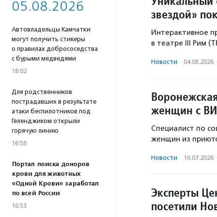
Уникальный 
05.08.2026
звездой» по
Автовладельцы Камчатки
Интерактивное пр
могут получить стикеры
в театре III Рим (
о правилах добрососедства
с бурыми медведями
Новости
·
04.08.2026
18:02
Для родственников
Воронежская
пострадавших в результате
женщин с ВИ
атаки беспилотников под
Геленджиком открыли
Специалист по со
горячую линию
женщин из приюто
16:58
Новости
·
16.07.2026
Портал поиска доноров
крови для животных
«Одной Крови» заработал
Эксперты Це
по всей России
посетили Но
16:53