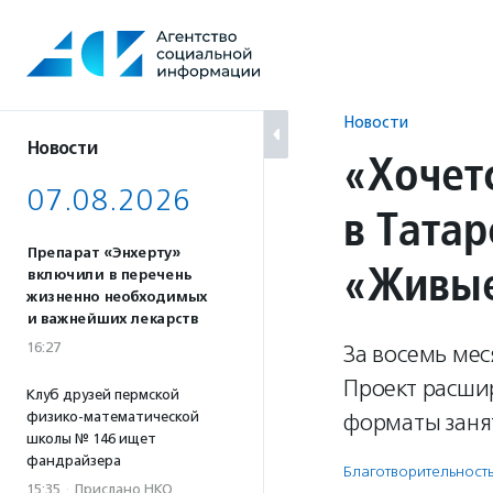
Перейти
к
содержанию
Новости
Новости
«Хочетс
07.08.2026
в Татар
Препарат «Энхерту»
«Живые
включили в перечень
жизненно необходимых
и важнейших лекарств
16:27
За восемь мес
Проект расши
Клуб друзей пермской
физико-математической
форматы заня
школы № 146 ищет
фандрайзера
Благотвори­тель­ност
15:35
·
Прислано НКО