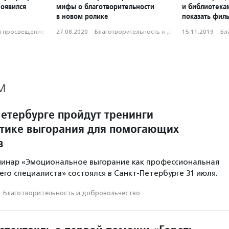
появился
мифы о благотворительности
и библиотека
в новом ролике
показать фил
и просвещение
27.08.2020
·
Благотвори­тель­ность и доброволь­чест­во
15.11.2019
·
Бл
М
Петербурге пройдут тренинги
тике выгорания для помогающих
в
минар «Эмоциональное выгорание как профессиональная
го специалиста» состоялся в Санкт-Петербурге 31 июля.
·
Благотвори­тель­ность и доброволь­чест­во