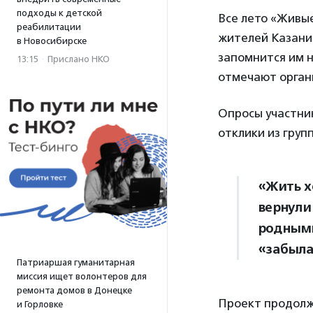
подходы к детской
Все лето «Живы
реабилитации
жителей Казани 
в Новосибирске
запомнится им н
13:15
·
Прислано НКО
отмечают орган
Опросы участни
отклики из груп
«Жить хо
вернули
родными»
«забыла 
Патриаршая гуманитарная
миссия ищет волонтеров для
ремонта домов в Донецке
Проект продолжа
и Горловке