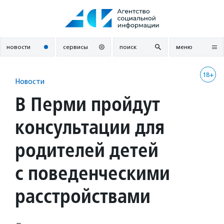
Перейти
к
содержанию
новости
сервисы
поиск
меню
18+
Новости
В Перми пройдут
консультации для
родителей детей
с поведенческими
расстройствами