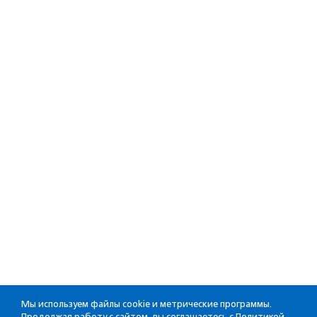
Мы используем файлы cookie и метрические программы.
Продолжая работу с сайтом, вы соглашаетесь с
Политикой