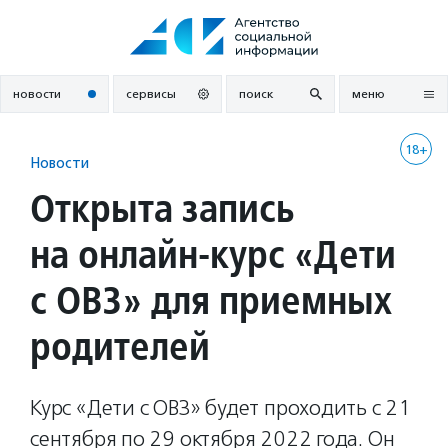
Перейти
к
содержанию
новости
сервисы
поиск
меню
18+
Новости
Открыта запись
на онлайн-курс «Дети
с ОВЗ» для приемных
родителей
Курс «Дети с ОВЗ» будет проходить с 21
сентября по 29 октября 2022 года. Он