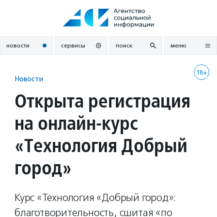
Перейти
к
содержанию
новости
сервисы
поиск
меню
18+
Новости
Открыта регистрация
на онлайн-курс
«Технология Добрый
город»
Курс «Технология «Добрый город»:
благотворительность, сшитая «по