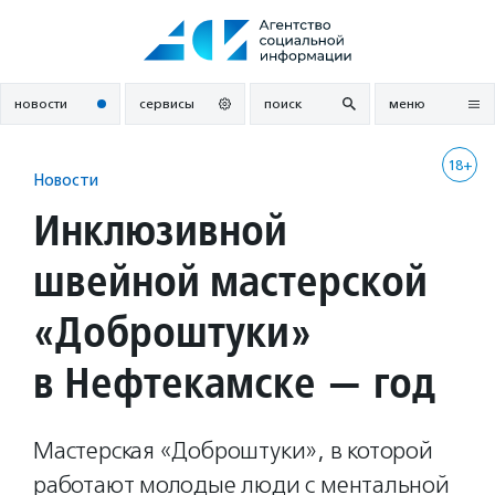
Перейти
к
содержанию
новости
сервисы
поиск
меню
18+
Новости
Инклюзивной
швейной мастерской
«Доброштуки»
в Нефтекамске — год
Мастерская «Доброштуки», в которой
работают молодые люди с ментальной