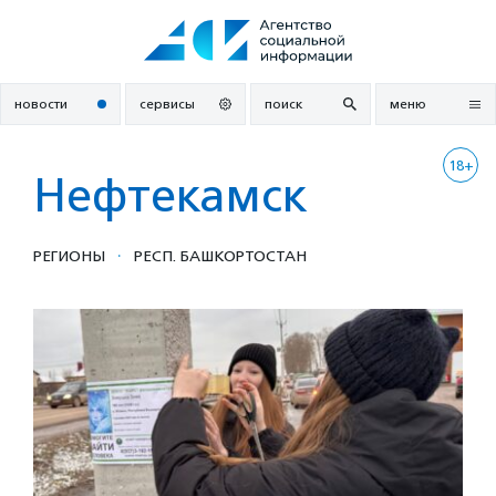
Перейти
к
содержанию
новости
сервисы
поиск
меню
18+
Нефтекамск
·
РЕГИОНЫ
РЕСП. БАШКОРТОСТАН