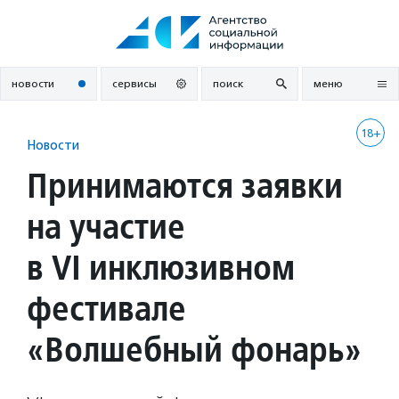
Перейти
к
содержанию
новости
сервисы
поиск
меню
18+
Новости
Принимаются заявки
на участие
в VI инклюзивном
фестивале
«Волшебный фонарь»