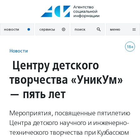
Перейти
к
содержанию
новости
сервисы
поиск
меню
18+
Новости
Центру детского
творчества «УникУм»
— пять лет
Мероприятия, посвященные пятилетию
Центра детского научного и инженерно-
технического творчества при Кузбасском