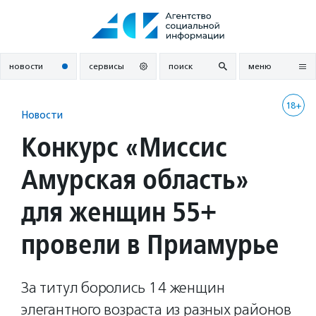
Перейти
к
содержанию
новости
сервисы
поиск
меню
18+
Новости
Конкурс «Миссис
Амурская область»
для женщин 55+
провели в Приамурье
За титул боролись 14 женщин
элегантного возраста из разных районов