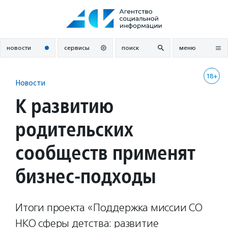
Перейти
к
содержанию
новости
сервисы
поиск
меню
18+
Новости
К развитию
родительских
сообществ применят
бизнес-подходы
Итоги проекта «Поддержка миссии СО
НКО сферы детства: развитие