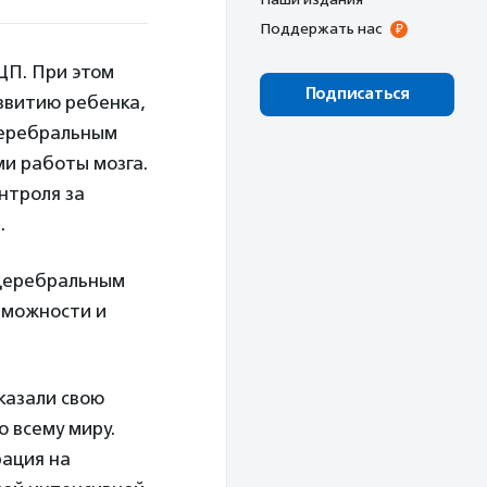
Поддержать нас
ЦП. При этом
Подписаться
звитию ребенка,
 церебральным
и работы мозга.
нтроля за
.
 церебральным
зможности и
казали свою
 всему миру.
рация на