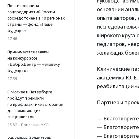
Руководство име
Почти половина
основании анал
соцпредприятий России
опыта авторов, 
сосредоточена в 10 регионах
страны — фонд «Наше
исследовательск
будущее»
широкого круга
17:46
педиатров, невр
Принимаются заявки
желающих более
на конкурс эссе
«Добро.Центр — человеку
Клинические па
будущего»
академика Ю. Е
17:39
реабилитации «
В Москве и Петербурге
пройдут тренинги
Партнеры проек
по профилактике выгорания
для помогающих
специалистов
— Благотворите
15:32
·
Прислано НКО
— Благотворите
— Благотворите
Уникальный спектакль