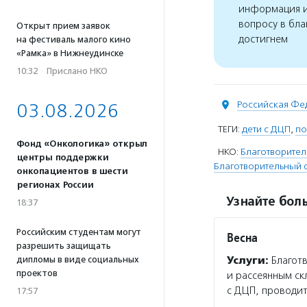
информация и
вопросу в бла
Открыт прием заявок
достигнем
на фестиваль малого кино
«Рамка» в Нижнеудинске
10:32
·
Прислано НКО
Российская Фе
03.08.2026
ТЕГИ:
дети с ДЦП
,
по
Фонд «Онкологика» открыл
НКО:
Благотворител
центры поддержки
Благотворительный
онкопациентов в шести
регионах России
Узнайте боль
18:37
Российским студентам могут
Весна
разрешить защищать
дипломы в виде социальных
Услуги:
Благотв
проектов
и рассеянным ск
с ДЦП, проводит
17:57