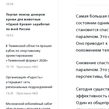
16:58
Портал поиска доноров
Самая большая г
крови для животных
состоянии одни
«Одной Крови» заработал
по всей России
становится спас
16:53
параличом. Это
Оно приводит к
В Тюменской области прошел
положением тел
кубок по спортивному
ориентированию
«Тюменский формат-2026»
Снижение спаст
15:19
·
Прислано НКО
параличом. Это 
перспективы, бл
Организация «Радость»
открывает сеть
региональных подразделений
Сегодня существ
14:25
·
Прислано НКО
эффективность и
Один из общепр
Московский юбилейный забег
«Без границ» прошел в стиле