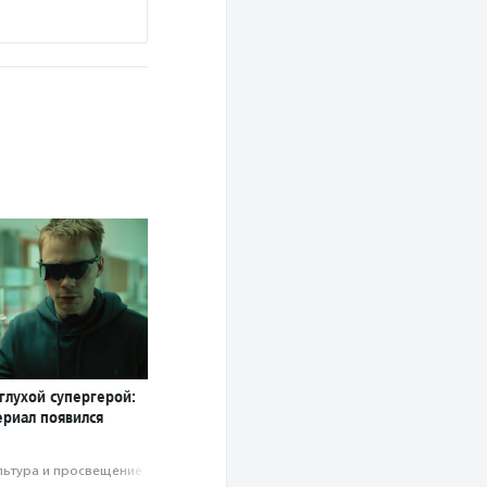
глухой супергерой:
ериал появился
льтура и просвещение