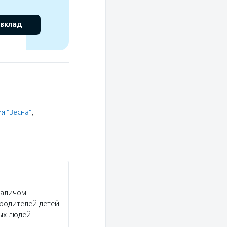
 вклад
я "Весна"
,
раличом
 родителей детей
ых людей.