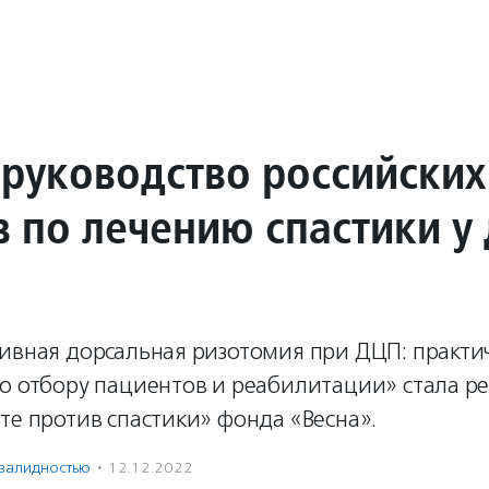
руководство российских
в по лечению спастики у
тивная дорсальная ризотомия при ДЦП: практи
о отбору пациентов и реабилитации» стала р
те против спастики» фонда «Весна».
нвалидностью
·
12.12.2022