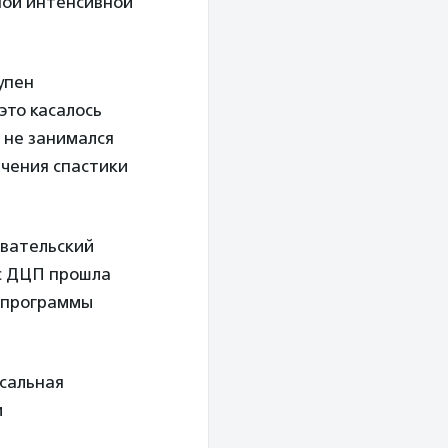
ной интенсивной
упен
это касалось
 не занимался
ечения спастики
овательский
 с ДЦП прошла
о программы
рсальная
и