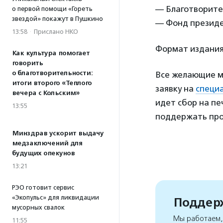
— Благотворите
о первой помощи «Гореть
звездой» покажут в Пушкино
— Фонд президе
13:58
·
Прислано НКО
Формат издания 
Как культура помогает
говорить
о благотворительности:
Все желающие мо
итоги второго «Теплого
заявку на
специ
вечера с Кольским»
идет сбор на пе
13:55
поддержать про
Минздрав ускорит выдачу
медзаключений для
будущих опекунов
13:21
РЭО готовит сервис
«Экопульс» для ликвидации
Поддерж
мусорных свалок
Мы работаем, 
11:55