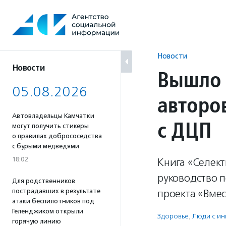
Перейти
к
содержанию
Новости
Новости
Вышло 
05.08.2026
авторо
Автовладельцы Камчатки
с ДЦП
могут получить стикеры
о правилах добрососедства
с бурыми медведями
18:02
Книга «Селек
руководство п
Для родственников
пострадавших в результате
проекта «Вмес
атаки беспилотников под
Геленджиком открыли
Здоровье
,
Люди с и
горячую линию