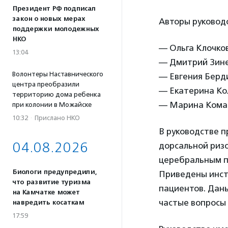
Президент РФ подписал
закон о новых мерах
Авторы руковод
поддержки молодежных
НКО
— Ольга Клочкова
13:04
— Дмитрий Зиненк
Волонтеры Наставнического
— Евгения Берди
центра преобразили
— Екатерина Кол
территорию дома ребенка
— Марина Комар
при колонии в Можайске
10:32
·
Прислано НКО
В руководстве 
04.08.2026
дорсальной ризо
церебральным п
Биологи предупредили,
Приведены инст
что развитие туризма
пациентов. Дан
на Камчатке может
частые вопросы 
навредить косаткам
17:59