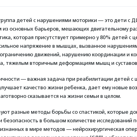
руппа детей с нарушениями моторики — это дети с Д
м из основных барьеров, мешающих двигательному ра
тика, которая присутствует примерно у 80% детей с
 сильное напряжение в мышцах, вызванное нарушениям
 ограничению движений, нарушению координации и ко
а, тяжелым вторичным деформациям мышц и суставов
ичности — важная задача при реабилитации детей с
улучшает качество жизни ребенка, дает ему новые во
аготворно сказывается на жизни семьи в целом.
уют разные методы борьбы со спастикой, которые до
 безопасность в большом количестве исследований по
изнанных в мире методов — нейрохирургическая опе