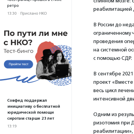
спинном мозге: 
ретро
реабилитацией д
13:30
·
Прислано НКО
В России до нед
ограниченному ч
проведения опер
на системной ос
с помощью СДР.
В сентябре 2021
проект «Вместе 
весь цикл лече
интенсивной дв
Совфед поддержал
инициативу о бесплатной
юридической помощи
Одним из резуль
сиротам старше 23 лет
ризотомия при Д
13:19
реабилитации», 