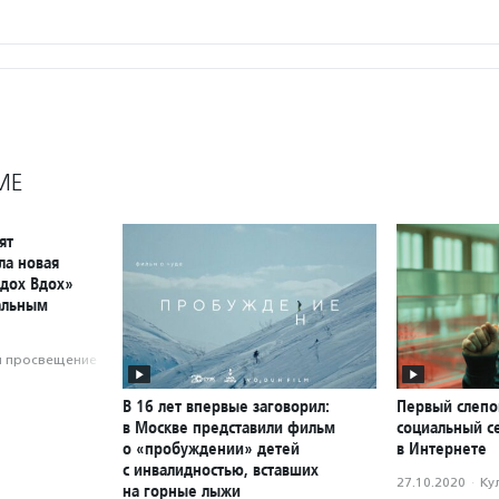
МЕ
ят
ла новая
дох Вдох»
альным
и просвещение
В 16 лет впервые заговорил:
Первый слепо
в Москве представили фильм
социальный с
о «пробуждении» детей
в Интернете
с инвалидностью, вставших
27.10.2020
·
Ку
на горные лыжи