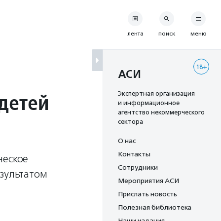
лента
поиск
меню
18+
АСИ
 детей
Экспертная организация
и информационное
агентство некоммерческого
сектора
О нас
Контакты
ческое
Сотрудники
езультатом
Мероприятия АСИ
Прислать новость
Полезная библиотека
Наши издания