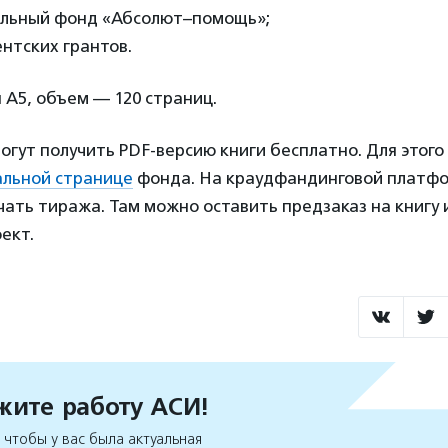
льный фонд «Абсолют–помощь»;
нтских грантов.
А5, объем — 120 страниц.
гут получить PDF-версию книги бесплатно. Для этого
альной странице
фонда. На краудфандинговой платфо
чать тиража. Там можно оставить предзаказ на книгу 
ект.
ите работу АСИ!
чтобы у вас была актуальная