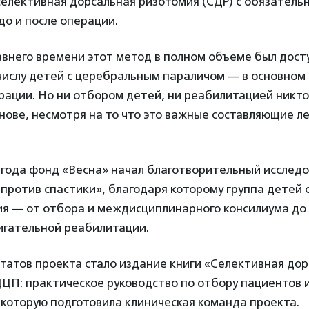
селективная дорсальная ризотомия (СДР) с обязатель
о и после операции.
авнего времени этот метод в полном объеме был дост
ислу детей с церебральным параличом — в основном 
ации. Но ни отбором детей, ни реабилитацией никто
нове, несмотря на то что это важные составляющие л
 года фонд «Весна» начал благотворительный исслед
против спастики», благодаря которому группа детей
ния — от отбора и междисциплинарного консилиума д
игательной реабилитации.
татов проекта стало издание книги «Селективная до
ЦП: практическое руководство по отбору пациентов 
которую подготовила клиническая команда проекта.