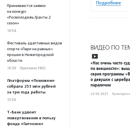
Подробнее
Принимаются заявки
на конкурс
«Росмолодежь.Гранты 2
сезон»
16:54
Фестиваль адаптивных видов
ВИДЕО ПО ТЕ
спорта «Пари на равных»
прошел в Нижегородской
области
«Нас очень часто суд
по внешности»: выш
16:39
·
Прислано НКО
серия программы «В
о девушке с церебр
Платформа «Поможем»
параличом
собрала 253 млн рублей
за три года работы
22.06.2021
·
Культура 
15:56
Т-Банк удвоит
пожертвования в пользу
фонда «Галчонок»