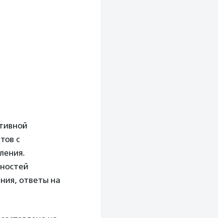
ктивной
тов с
ления.
жностей
ния, ответы на